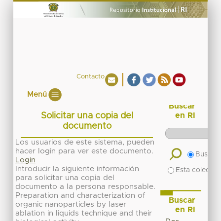
Contacto
Menú
Buscar
Solicitar una copia del
en RI
documento
Los usuarios de este sistema, pueden
hacer login para ver este documento.
Buscar 
Login
Introducir la siguiente información
Esta colecció
para solicitar una copia del
documento a la persona responsable.
Preparation and characterization of
Buscar
organic nanoparticles by laser
en RI
ablation in liquids technique and their