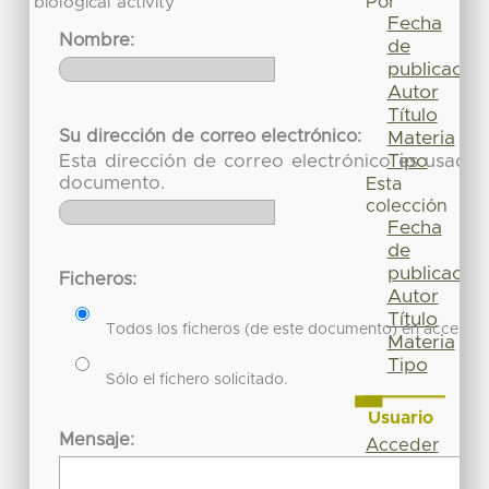
Por
biological activity
Fecha
Nombre:
de
publicación
Autor
Título
Su dirección de correo electrónico:
Materia
Tipo
Esta dirección de correo electrónico es usada 
documento.
Esta
colección
Fecha
de
publicación
Ficheros:
Autor
Título
Todos los ficheros (de este documento) en acceso re
Materia
Tipo
Sólo el fichero solicitado.
Usuario
Mensaje:
Acceder