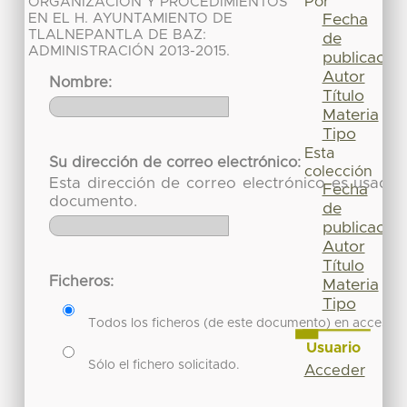
Por
ORGANIZACIÓN Y PROCEDIMIENTOS
EN EL H. AYUNTAMIENTO DE
Fecha
TLALNEPANTLA DE BAZ:
de
ADMINISTRACIÓN 2013-2015.
publicación
Autor
Nombre:
Título
Materia
Tipo
Esta
Su dirección de correo electrónico:
colección
Esta dirección de correo electrónico es usada 
Fecha
documento.
de
publicación
Autor
Título
Ficheros:
Materia
Tipo
Todos los ficheros (de este documento) en acceso re
Usuario
Sólo el fichero solicitado.
Acceder