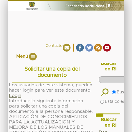
Contacto
Menú
Buscar
Solicitar una copia del
en RI
documento
Los usuarios de este sistema, pueden
hacer login para ver este documento.
Buscar 
Login
Introducir la siguiente información
Esta colecció
para solicitar una copia del
documento a la persona responsable.
APLICACIÓN DE CONOCIMIENTOS
Buscar
PARA LA ACTUALIZACIÓN Y
en RI
MEJORA DE LOS MANUALES DE