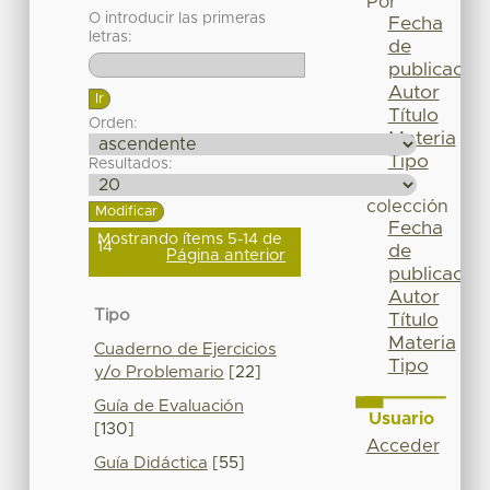
Por
O introducir las primeras
Fecha
letras:
de
publicación
Autor
Título
Orden:
Materia
Tipo
Resultados:
Esta
colección
Fecha
Mostrando ítems 5-14 de
14
de
Página anterior
publicación
Autor
Tipo
Título
Materia
Cuaderno de Ejercicios
Tipo
y/o Problemario
[22]
Guía de Evaluación
Usuario
[130]
Acceder
Guía Didáctica
[55]