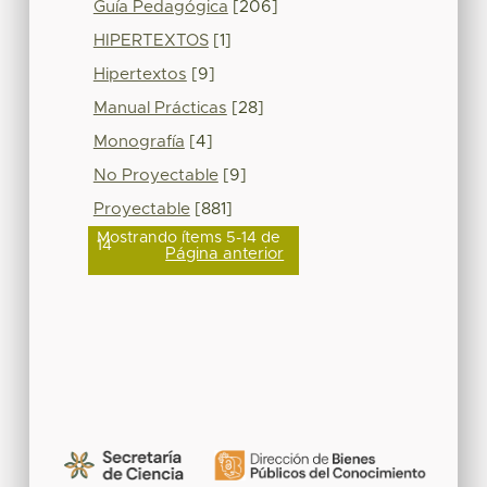
Guía Pedagógica
[206]
HIPERTEXTOS
[1]
Hipertextos
[9]
Manual Prácticas
[28]
Monografía
[4]
No Proyectable
[9]
Proyectable
[881]
Mostrando ítems 5-14 de
14
Página anterior