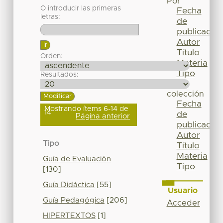
Por
O introducir las primeras
Fecha
letras:
de
publicación
Autor
Título
Orden:
Materia
Tipo
Resultados:
Esta
colección
Fecha
Mostrando ítems 6-14 de
14
de
Página anterior
publicación
Autor
Tipo
Título
Materia
Guía de Evaluación
Tipo
[130]
Guía Didáctica
[55]
Usuario
Guía Pedagógica
[206]
Acceder
HIPERTEXTOS
[1]