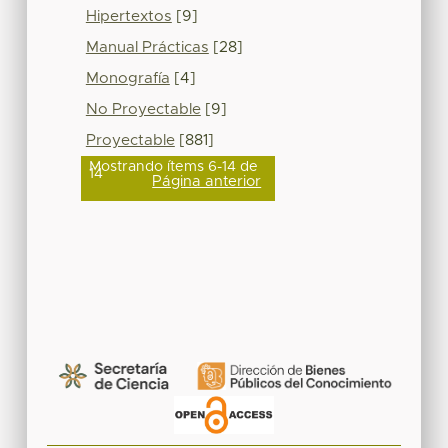
Hipertextos
[9]
Manual Prácticas
[28]
Monografía
[4]
No Proyectable
[9]
Proyectable
[881]
Mostrando ítems 6-14 de
14
Página anterior