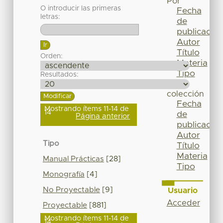
Por
O introducir las primeras
Fecha
letras:
de
publicación
Autor
Título
Orden:
Materia
Tipo
Resultados:
Esta
colección
Fecha
Mostrando ítems 11-14 de
14
de
Página anterior
publicación
Autor
Tipo
Título
Materia
Manual Prácticas
[28]
Tipo
Monografía
[4]
No Proyectable
[9]
Usuario
Acceder
Proyectable
[881]
Mostrando ítems 11-14 de
14