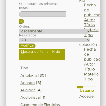
Por
O introducir las primeras
Fecha
letras:
de
publicación
Autor
Título
Orden:
Materia
Tipo
Resultados:
Esta
colección
Fecha
Mostrando ítems 1-14 de
14
de
publicación
Autor
Tipo
Título
Materia
Antología
[30]
Tipo
Apuntes
[8]
Audición
[4]
Usuario
Acceder
Audiovisual
[11]
Cuaderno de Ejercicios