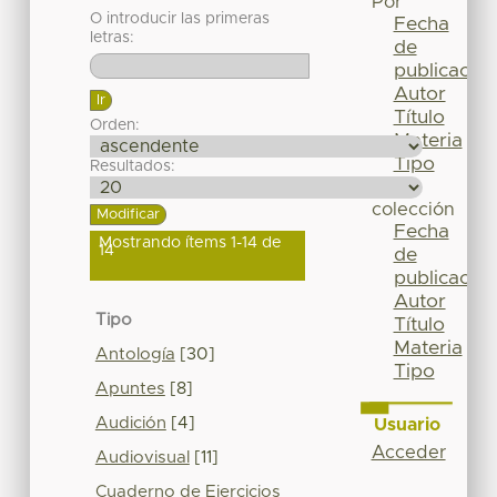
Por
O introducir las primeras
Fecha
letras:
de
publicación
Autor
Título
Orden:
Materia
Tipo
Resultados:
Esta
colección
Fecha
Mostrando ítems 1-14 de
14
de
publicación
Autor
Tipo
Título
Materia
Antología
[30]
Tipo
Apuntes
[8]
Audición
[4]
Usuario
Acceder
Audiovisual
[11]
Cuaderno de Ejercicios