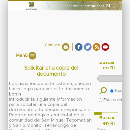
Contacto
Menú
Buscar
Solicitar una copia del
en RI
documento
Los usuarios de este sistema, pueden
hacer login para ver este documento.
Buscar 
Login
Introducir la siguiente información
Esta colecció
para solicitar una copia del
documento a la persona responsable.
Reporte geológico-ambiental de la
Buscar
comunidad de San Miguel Tecomatlán
en RI
y San Simonito, Tenancingo de