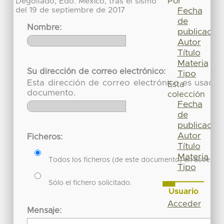
Por
Degollado, Edo. México, tras el sismo
del 19 de septiembre de 2017
Fecha
de
Nombre:
publicación
Autor
Título
Materia
Su dirección de correo electrónico:
Tipo
Esta dirección de correo electrónico es usada 
Esta
documento.
colección
Fecha
de
publicación
Autor
Ficheros:
Título
Materia
Todos los ficheros (de este documento) en acceso re
Tipo
Sólo el fichero solicitado.
Usuario
Acceder
Mensaje: