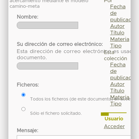
Por
acercamiento mediante el modelo
camino-meta
Fecha
de
Nombre:
publicación
Autor
Título
Materia
Su dirección de correo electrónico:
Tipo
Esta dirección de correo electrónico es usada 
Esta
documento.
colección
Fecha
de
publicación
Autor
Ficheros:
Título
Materia
Todos los ficheros (de este documento) en acceso re
Tipo
Sólo el fichero solicitado.
Usuario
Acceder
Mensaje: