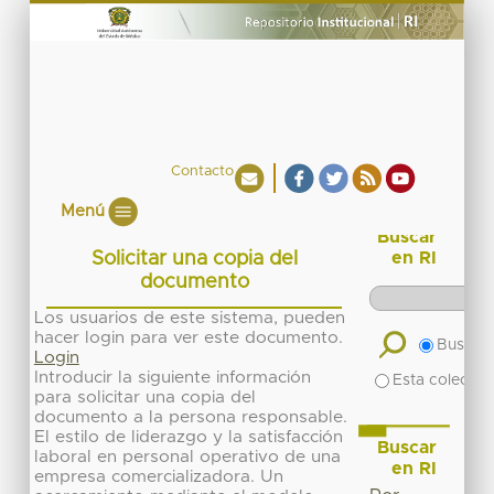
Contacto
Menú
Buscar
Solicitar una copia del
en RI
documento
Los usuarios de este sistema, pueden
hacer login para ver este documento.
Buscar 
Login
Introducir la siguiente información
Esta colecció
para solicitar una copia del
documento a la persona responsable.
El estilo de liderazgo y la satisfacción
Buscar
laboral en personal operativo de una
en RI
empresa comercializadora. Un