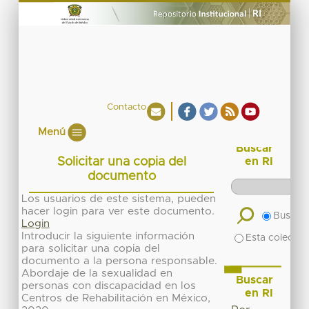
Contacto
Menú
Buscar
Solicitar una copia del
en RI
documento
Los usuarios de este sistema, pueden
hacer login para ver este documento.
Buscar 
Login
Introducir la siguiente información
Esta colecció
para solicitar una copia del
documento a la persona responsable.
Abordaje de la sexualidad en
Buscar
personas con discapacidad en los
en RI
Centros de Rehabilitación en México,