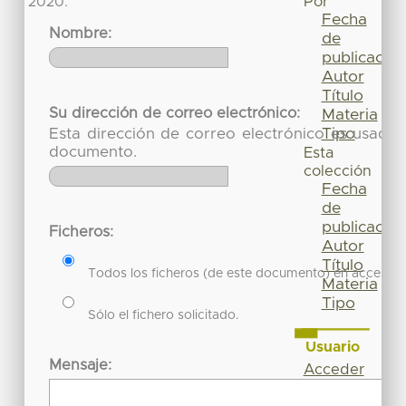
Por
2020.
Fecha
Nombre:
de
publicación
Autor
Título
Su dirección de correo electrónico:
Materia
Tipo
Esta dirección de correo electrónico es usada 
documento.
Esta
colección
Fecha
de
publicación
Ficheros:
Autor
Título
Todos los ficheros (de este documento) en acceso re
Materia
Tipo
Sólo el fichero solicitado.
Usuario
Mensaje:
Acceder