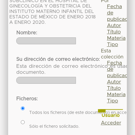
Por
SUBCLÍNICO EN EL HOSPITAL DE
GINECOLOGÍA Y OBSTETRICIA DEL
Fecha
INSTITUTO MATERNO INFANTIL DEL
de
ESTADO DE MÉXICO DE ENERO 2018
publicación
A ENERO 2020.
Autor
Título
Nombre:
Materia
Tipo
Esta
colección
Su dirección de correo electrónico:
Fecha
Esta dirección de correo electrónico es usada 
de
documento.
publicación
Autor
Título
Materia
Ficheros:
Tipo
Todos los ficheros (de este documento) en acceso re
Usuario
Acceder
Sólo el fichero solicitado.