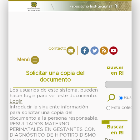
Contacto
Menú
Buscar
Solicitar una copia del
en RI
documento
Los usuarios de este sistema, pueden
hacer login para ver este documento.
Buscar 
Login
Introducir la siguiente información
Esta colecció
para solicitar una copia del
documento a la persona responsable.
RESULTADOS MATERNO –
Buscar
PERINATALES EN GESTANTES CON
en RI
DIAGNÓSTICO DE HIPOTIROIDISMO