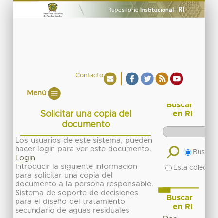
Contacto
Menú
Buscar
Solicitar una copia del
en RI
documento
Los usuarios de este sistema, pueden
hacer login para ver este documento.
Buscar 
Login
Introducir la siguiente información
Esta colecció
para solicitar una copia del
documento a la persona responsable.
Sistema de soporte de decisiones
Buscar
para el diseño del tratamiento
en RI
secundario de aguas residuales