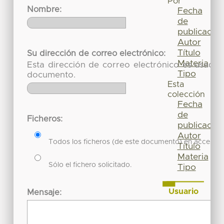
Por
Nombre:
Fecha
de
publicación
Autor
Título
Su dirección de correo electrónico:
Materia
Esta dirección de correo electrónico es usada 
Tipo
documento.
Esta
colección
Fecha
de
Ficheros:
publicación
Autor
Todos los ficheros (de este documento) en acceso re
Título
Materia
Sólo el fichero solicitado.
Tipo
Usuario
Mensaje:
Acceder