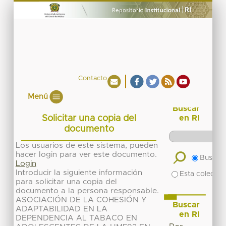
Contacto
Menú
Buscar
Solicitar una copia del
en RI
documento
Los usuarios de este sistema, pueden
hacer login para ver este documento.
Buscar 
Login
Introducir la siguiente información
Esta colecció
para solicitar una copia del
documento a la persona responsable.
ASOCIACIÓN DE LA COHESIÓN Y
Buscar
ADAPTABILIDAD EN LA
en RI
DEPENDENCIA AL TABACO EN