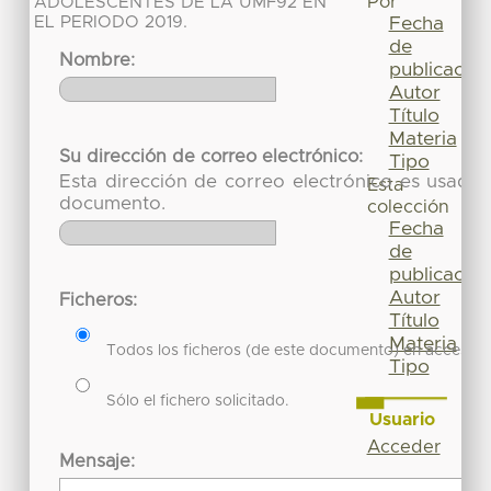
Por
ADOLESCENTES DE LA UMF92 EN
EL PERIODO 2019.
Fecha
de
Nombre:
publicación
Autor
Título
Materia
Su dirección de correo electrónico:
Tipo
Esta dirección de correo electrónico es usada 
Esta
documento.
colección
Fecha
de
publicación
Autor
Ficheros:
Título
Materia
Todos los ficheros (de este documento) en acceso re
Tipo
Sólo el fichero solicitado.
Usuario
Acceder
Mensaje: