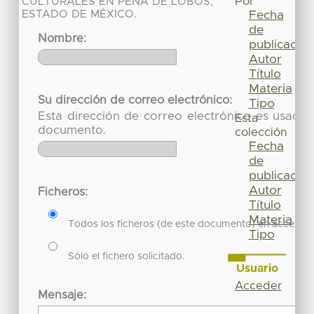
Por
CULTURALES EN PEÑA DE LOBOS,
ESTADO DE MÉXICO.
Fecha
de
Nombre:
publicación
Autor
Título
Materia
Su dirección de correo electrónico:
Tipo
Esta dirección de correo electrónico es usada 
Esta
documento.
colección
Fecha
de
publicación
Autor
Ficheros:
Título
Materia
Todos los ficheros (de este documento) en acceso re
Tipo
Sólo el fichero solicitado.
Usuario
Acceder
Mensaje: