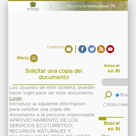
Contacto
Menú
Buscar
Solicitar una copia del
en RI
documento
Los usuarios de este sistema, pueden
hacer login para ver este documento.
Buscar 
Login
Introducir la siguiente información
Esta colecció
para solicitar una copia del
documento a la persona responsable.
APROVECHAMIENTO DE LOS
Buscar
SERVICIOS ECOTURÍSTICO,
en RI
RECURSOS NATURALES Y