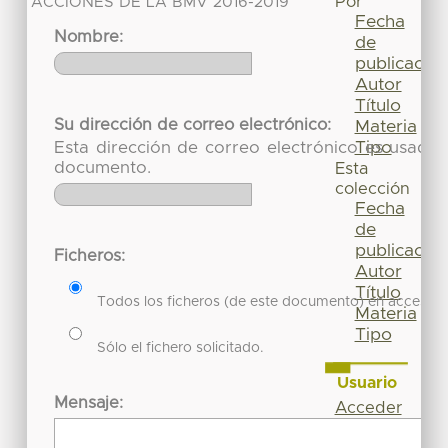
Por
ACCIONES DE LA BMV 2016-2019
Fecha
Nombre:
de
publicación
Autor
Título
Su dirección de correo electrónico:
Materia
Tipo
Esta dirección de correo electrónico es usada 
documento.
Esta
colección
Fecha
de
publicación
Ficheros:
Autor
Título
Todos los ficheros (de este documento) en acceso re
Materia
Tipo
Sólo el fichero solicitado.
Usuario
Mensaje:
Acceder