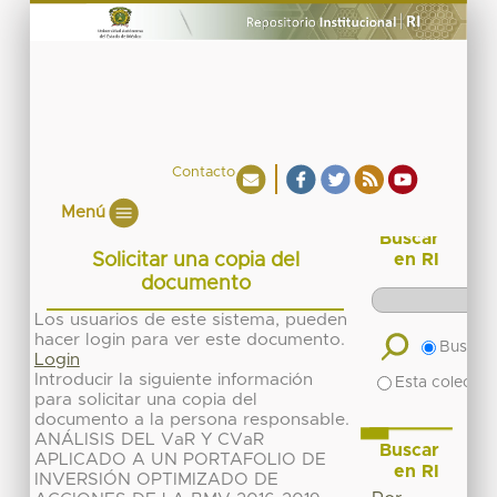
Contacto
Menú
Buscar
Solicitar una copia del
en RI
documento
Los usuarios de este sistema, pueden
hacer login para ver este documento.
Buscar 
Login
Introducir la siguiente información
Esta colecció
para solicitar una copia del
documento a la persona responsable.
ANÁLISIS DEL VaR Y CVaR
Buscar
APLICADO A UN PORTAFOLIO DE
en RI
INVERSIÓN OPTIMIZADO DE