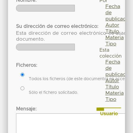
Nombre:
Por
Fecha
de
publicación
Autor
Su dirección de correo electrónico:
Título
Esta dirección de correo electrónico es usada 
Materia
documento.
Tipo
Esta
colección
Fecha
Ficheros:
de
publicación
Todos los ficheros (de este documento) en acceso re
Autor
Título
Sólo el fichero solicitado.
Materia
Tipo
Mensaje:
Usuario
Acceder