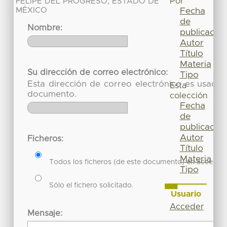
Por
FELIPE DEL PROGRESO, ESTADO DE
MÉXICO
Fecha
de
Nombre:
publicación
Autor
Título
Materia
Su dirección de correo electrónico:
Tipo
Esta dirección de correo electrónico es usada 
Esta
documento.
colección
Fecha
de
publicación
Autor
Ficheros:
Título
Materia
Todos los ficheros (de este documento) en acceso re
Tipo
Sólo el fichero solicitado.
Usuario
Acceder
Mensaje: