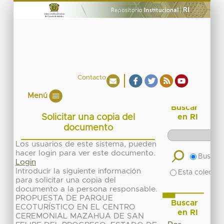
Contacto
Menú
Buscar
Solicitar una copia del
en RI
documento
Los usuarios de este sistema, pueden
hacer login para ver este documento.
Buscar 
Login
Introducir la siguiente información
Esta colecció
para solicitar una copia del
documento a la persona responsable.
PROPUESTA DE PARQUE
Buscar
ECOTURÍSTICO EN EL CENTRO
en RI
CEREMONIAL MAZAHUA DE SAN