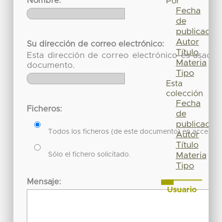
Nombre:
Por
Fecha
de
publicación
Autor
Su dirección de correo electrónico:
Título
Esta dirección de correo electrónico es usada 
Materia
documento.
Tipo
Esta
colección
Fecha
Ficheros:
de
publicación
Todos los ficheros (de este documento) en acceso re
Autor
Título
Sólo el fichero solicitado.
Materia
Tipo
Mensaje:
Usuario
Acceder