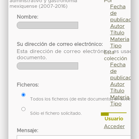
Por
administrativo y gastronomía
mexiquense (2007-2016)
Fecha
de
Nombre:
publicación
Autor
Título
Materia
Su dirección de correo electrónico:
Tipo
Esta dirección de correo electrónico es usada 
Esta
documento.
colección
Fecha
de
publicación
Autor
Ficheros:
Título
Materia
Todos los ficheros (de este documento) en acceso re
Tipo
Sólo el fichero solicitado.
Usuario
Acceder
Mensaje: