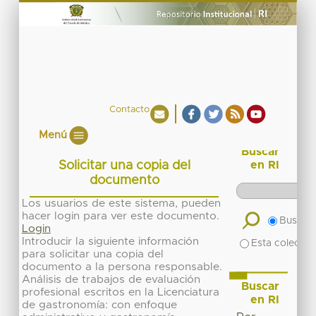
Contacto
Menú
Buscar
Solicitar una copia del
en RI
documento
Los usuarios de este sistema, pueden
hacer login para ver este documento.
Buscar 
Login
Introducir la siguiente información
Esta colecció
para solicitar una copia del
documento a la persona responsable.
Análisis de trabajos de evaluación
Buscar
profesional escritos en la Licenciatura
en RI
de gastronomía: con enfoque