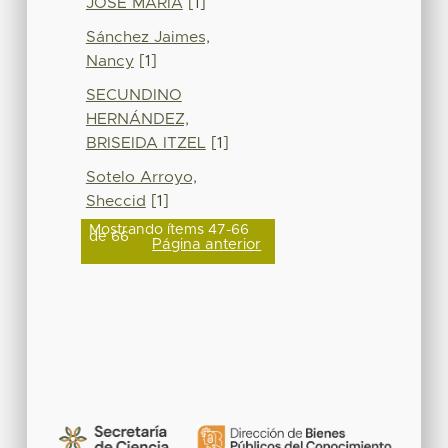
JOSÉ MARÍA
[1]
Sánchez Jaimes,
Nancy
[1]
SECUNDINO
HERNÁNDEZ,
BRISEIDA ITZEL
[1]
Sotelo Arroyo,
Sheccid
[1]
Mostrando ítems 47-66
de 66
Página anterior