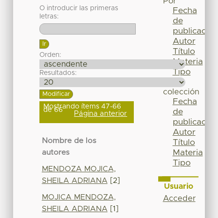
Por
O introducir las primeras
Fecha
letras:
de
publicación
Autor
Título
Orden:
Materia
Tipo
Resultados:
Esta
colección
Fecha
Mostrando ítems 47-66
de 66
de
Página anterior
publicación
Autor
Nombre de los
Título
Materia
autores
Tipo
MENDOZA MOJICA,
SHEILA ADRIANA
[2]
Usuario
MOJICA MENDOZA,
Acceder
SHEILA ADRIANA
[1]