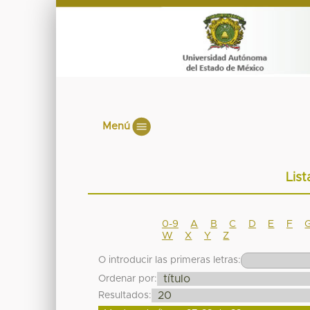
Menú
List
0-9
A
B
C
D
E
F
W
X
Y
Z
O introducir las primeras letras:
Ordenar por:
Resultados: