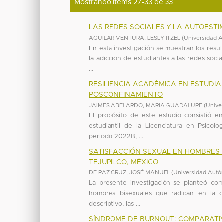
Mostrando ítems 27-33 de 33
LAS REDES SOCIALES Y LA AUTOESTI
AGUILAR VENTURA, LESLY ITZEL
(
Universidad 
En esta investigación se muestran los resul
la adicción de estudiantes a las redes socia
...
RESILIENCIA ACADÉMICA EN ESTUDIA
POSCONFINAMIENTO
JAIMES ABELARDO, MARIA GUADALUPE
(
Unive
El propósito de este estudio consistió en
estudiantil de la Licenciatura en Psicol
periodo 2022B, ...
SATISFACCIÓN SEXUAL EN HOMBRES 
TEJUPILCO, MÉXICO
DE PAZ CRUZ, JOSÉ MANUEL
(
Universidad Autó
La presente investigación se planteó como
hombres bisexuales que radican en la c
descriptivo, las ...
SÍNDROME DE BURNOUT: COMPARATI