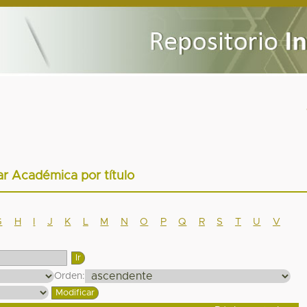
ar Académica por título
G
H
I
J
K
L
M
N
O
P
Q
R
S
T
U
V
Orden: