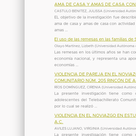
AMA DE CASA Y AMAS DE CASA CON
CASTULO BENITEZ, JULISSA
(
Universidad Autón
EL objetivo de la investigación fue descri
ama de casa y amas de casa con actividad l
amas ...
El uso de las remesas en las familias d
Olayo Martínez, Lizbeth
(
Universidad Autónoma 
Las remesas en los últimos años se han co
economía nacional, y representa una aport
economías ...
VIOLENCIA DE PAREJA EN EL NOVIA
COMUNITARIO NÚM. 205 RINCÓN DE AG
RÍOS DOMÍNGUEZ, CIRENIA
(
Universidad Autóno
La presente investigación tiene como o
adolescentes del Telebachillerato Comuni
por lo cual se realizó ...
VIOLENCIA EN EL NOVIAZGO EN ESTU
A.C.
AVILES LUJANO, VIRGINIA
(
Universidad Autóno
La presente investigación tiene como o