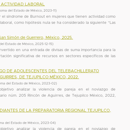
 ACTIVIDAD LABORAL
oma del Estado de México
,
2023-11
)
bir el síndrome de Burnout en mujeres que tienen actividad como
aboral, como hipótesis nula se ha considerado la siguiente “Las
e San Simón de Guerrero, México, 2025.
del Estado de México
,
2025-12-15
)
nvertido en una entrada de divisas de suma importancia para la
ación significativa de recursos en sectores específicos de las
ZGO DE ADOLESCENTES DEL TELEBACHILLERATO
UIRRES, DE TEJUPILCO MÉXICO, 2022.
ma del Estado de México
,
2023-02
)
bjetivo analizar la violencia de pareja en el noviazgo de
tario núm. 205 Rincón de Aguirres, de Tejupilco México, 2022,
DIANTES DE LA PREPARATORIA REGIONAL TEJUPILCO,
ma del Estado de México
,
2023-04
)
bjetivo analizar la violencia de pareja en el noviazgo de