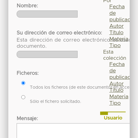
Por
Nombre:
Fecha
de
publicación
Autor
Título
Su dirección de correo electrónico:
Materia
Esta dirección de correo electrónico es usada 
Tipo
documento.
Esta
colección
Fecha
de
Ficheros:
publicación
Autor
Todos los ficheros (de este documento) en acceso re
Título
Materia
Sólo el fichero solicitado.
Tipo
Usuario
Mensaje:
Acceder