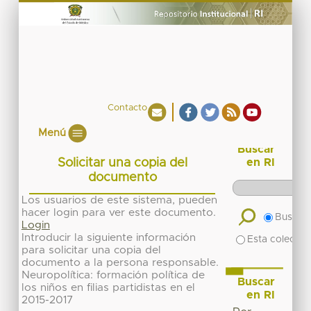
Contacto
Menú
Buscar
Solicitar una copia del
en RI
documento
Los usuarios de este sistema, pueden
hacer login para ver este documento.
Buscar 
Login
Introducir la siguiente información
Esta colecció
para solicitar una copia del
documento a la persona responsable.
Neuropolítica: formación política de
Buscar
los niños en filias partidistas en el
en RI
2015-2017