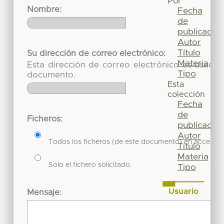
Por
Nombre:
Fecha
de
publicación
Autor
Título
Su dirección de correo electrónico:
Materia
Esta dirección de correo electrónico es usada 
Tipo
documento.
Esta
colección
Fecha
de
Ficheros:
publicación
Autor
Todos los ficheros (de este documento) en acceso re
Título
Materia
Sólo el fichero solicitado.
Tipo
Usuario
Mensaje:
Acceder