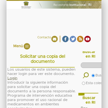
Contacto
Menú
Buscar
Solicitar una copia del
en RI
documento
Los usuarios de este sistema, pueden
hacer login para ver este documento.
Buscar 
Login
Introducir la siguiente información
Esta colecció
para solicitar una copia del
documento a la persona responsable.
Programa de intervención educativa
Buscar
para promover el uso racional de
en RI
medicamentos en ambientes