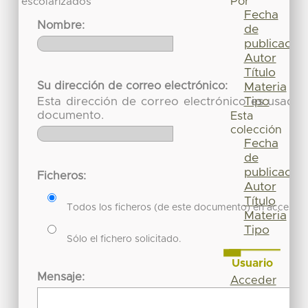
Por
escolarizados
Fecha
Nombre:
de
publicación
Autor
Título
Su dirección de correo electrónico:
Materia
Tipo
Esta dirección de correo electrónico es usada 
documento.
Esta
colección
Fecha
de
publicación
Ficheros:
Autor
Título
Todos los ficheros (de este documento) en acceso re
Materia
Tipo
Sólo el fichero solicitado.
Usuario
Mensaje:
Acceder