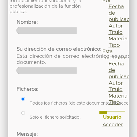
Por
fortalecimiento institucional y la
profesionalización de la función
Fecha
pública.
de
publicación
Nombre:
Autor
Título
Materia
Tipo
Su dirección de correo electrónico:
Esta
Esta dirección de correo electrónico es usada 
colección
documento.
Fecha
de
publicación
Autor
Ficheros:
Título
Materia
Tipo
Todos los ficheros (de este documento) en acceso re
Usuario
Sólo el fichero solicitado.
Acceder
Mensaje: