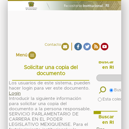
Contacto
Menú
Buscar
Solicitar una copia del
en RI
documento
Los usuarios de este sistema, pueden
hacer login para ver este documento.
Buscar 
Login
Introducir la siguiente información
Esta colecció
para solicitar una copia del
documento a la persona responsable.
SERVICIO PARLAMENTARIO DE
Buscar
CARRERA EN EL PODER
en RI
LEGISLATIVO MEXIQUENSE. Para el