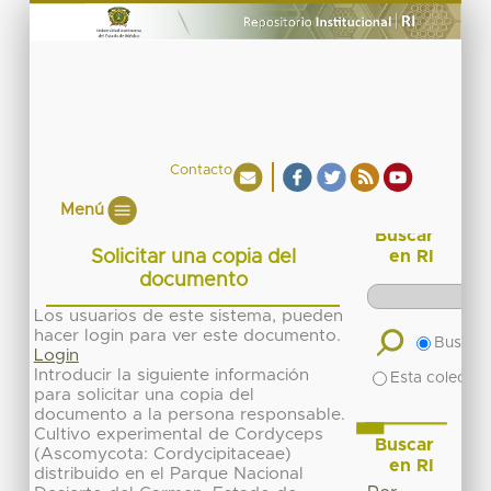
Contacto
Menú
Buscar
Solicitar una copia del
en RI
documento
Los usuarios de este sistema, pueden
hacer login para ver este documento.
Buscar 
Login
Introducir la siguiente información
Esta colecció
para solicitar una copia del
documento a la persona responsable.
Cultivo experimental de Cordyceps
Buscar
(Ascomycota: Cordycipitaceae)
en RI
distribuido en el Parque Nacional