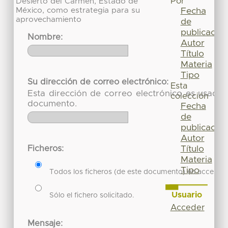
Por
Desierto del Carmen, Estado de
México, como estrategia para su
Fecha
aprovechamiento
de
publicación
Nombre:
Autor
Título
Materia
Tipo
Su dirección de correo electrónico:
Esta
Esta dirección de correo electrónico es usada 
colección
documento.
Fecha
de
publicación
Autor
Ficheros:
Título
Materia
Tipo
Todos los ficheros (de este documento) en acceso re
Usuario
Sólo el fichero solicitado.
Acceder
Mensaje: