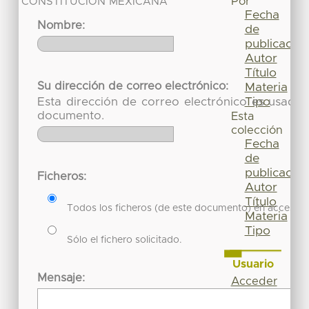
Por
CONSTITUCIÓN MEXICANA
Fecha
Nombre:
de
publicación
Autor
Título
Su dirección de correo electrónico:
Materia
Tipo
Esta dirección de correo electrónico es usada 
documento.
Esta
colección
Fecha
de
publicación
Ficheros:
Autor
Título
Todos los ficheros (de este documento) en acceso re
Materia
Tipo
Sólo el fichero solicitado.
Usuario
Mensaje:
Acceder