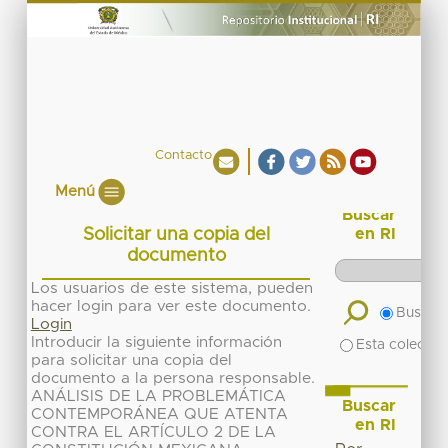
Contacto
Menú
Buscar
Solicitar una copia del
en RI
documento
Los usuarios de este sistema, pueden
hacer login para ver este documento.
Buscar 
Login
Introducir la siguiente información
Esta colecció
para solicitar una copia del
documento a la persona responsable.
ANÁLISIS DE LA PROBLEMÁTICA
Buscar
CONTEMPORÁNEA QUE ATENTA
en RI
CONTRA EL ARTÍCULO 2 DE LA