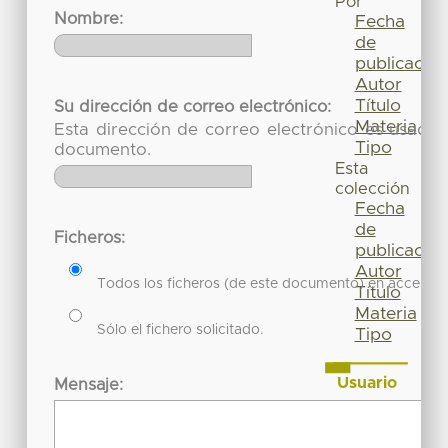
Por
Nombre:
Fecha
de
publicación
Autor
Título
Su dirección de correo electrónico:
Materia
Esta dirección de correo electrónico es usada 
Tipo
documento.
Esta
colección
Fecha
de
Ficheros:
publicación
Autor
Todos los ficheros (de este documento) en acceso re
Título
Materia
Sólo el fichero solicitado.
Tipo
Usuario
Mensaje:
Acceder