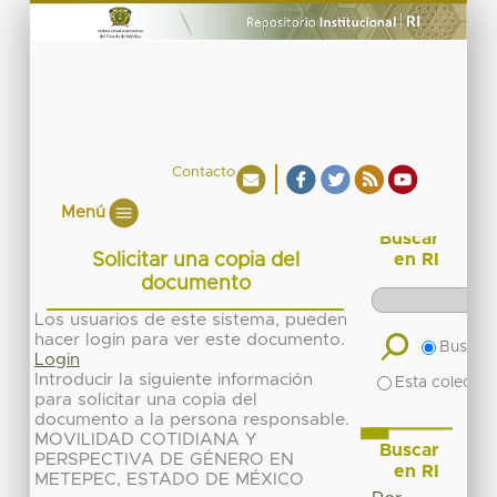
Contacto
Menú
Buscar
Solicitar una copia del
en RI
documento
Los usuarios de este sistema, pueden
hacer login para ver este documento.
Buscar 
Login
Introducir la siguiente información
Esta colecció
para solicitar una copia del
documento a la persona responsable.
MOVILIDAD COTIDIANA Y
Buscar
PERSPECTIVA DE GÉNERO EN
en RI
METEPEC, ESTADO DE MÉXICO