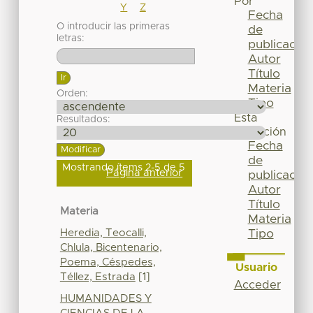
Por
Y
Z
Fecha
O introducir las primeras
de
letras:
publicación
Autor
Título
Materia
Orden:
Tipo
Esta
Resultados:
colección
Fecha
de
Mostrando ítems 2-5 de 5
Página anterior
publicación
Autor
Título
Materia
Materia
Heredia, Teocalli,
Tipo
Chlula, Bicentenario,
Poema, Céspedes,
Usuario
Téllez, Estrada
[1]
Acceder
HUMANIDADES Y