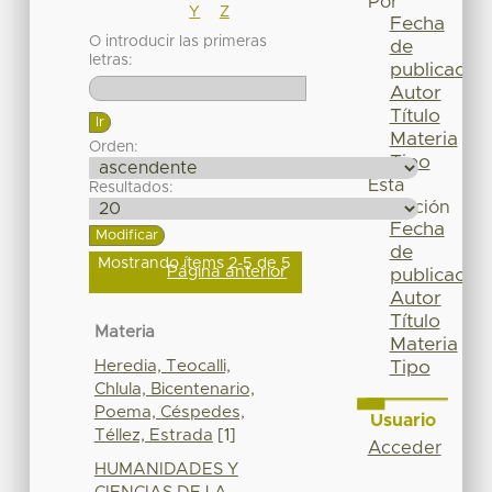
Por
Y
Z
Fecha
O introducir las primeras
de
letras:
publicación
Autor
Título
Materia
Orden:
Tipo
Esta
Resultados:
colección
Fecha
de
Mostrando ítems 2-5 de 5
Página anterior
publicación
Autor
Título
Materia
Materia
Heredia, Teocalli,
Tipo
Chlula, Bicentenario,
Poema, Céspedes,
Usuario
Téllez, Estrada
[1]
Acceder
HUMANIDADES Y