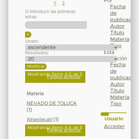
Por
Y
Z
Fecha
O introducir las primeras
de
letras:
publicación
Autor
Título
Materia
Orden:
Tipo
Esta
Resultados:
colección
Fecha
de
Mostrando ítems 4-5 de 5
Página anterior
publicación
Autor
Título
Materia
Materia
NEVADO DE TOLUCA
Tipo
[1]
Usuario
Xinantecatl
[1]
Acceder
Mostrando ítems 4-5 de 5
Página anterior