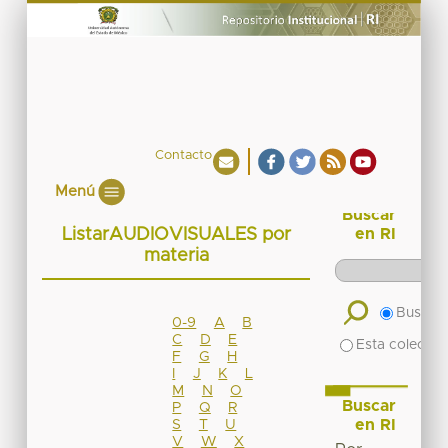
Contacto
Menú
Buscar
ListarAUDIOVISUALES por
en RI
materia
Buscar 
0-9
A
B
C
D
E
Esta colecció
F
G
H
I
J
K
L
M
N
O
Buscar
P
Q
R
en RI
S
T
U
V
W
X