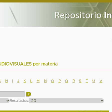
UDIOVISUALES por materia
G
H
I
J
K
L
M
N
O
P
Q
R
S
T
U
V
Resultados: