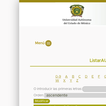
Menú
ListarA
0-9
A
B
C
D
E
F
W
X
Y
Z
O introducir las primeras letras:
Orden: