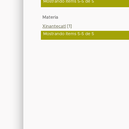
Mostrando ítems 5-5 de 5
Materia
Xinantecatl
[1]
Mostrando ítems 5-5 de 5