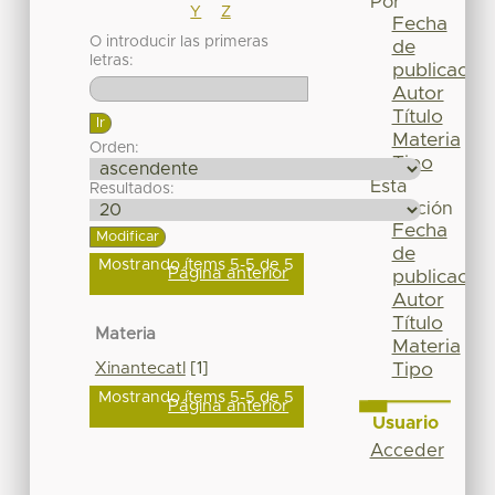
Por
Y
Z
Fecha
O introducir las primeras
de
letras:
publicación
Autor
Título
Materia
Orden:
Tipo
Esta
Resultados:
colección
Fecha
de
Mostrando ítems 5-5 de 5
Página anterior
publicación
Autor
Título
Materia
Materia
Xinantecatl
[1]
Tipo
Mostrando ítems 5-5 de 5
Página anterior
Usuario
Acceder