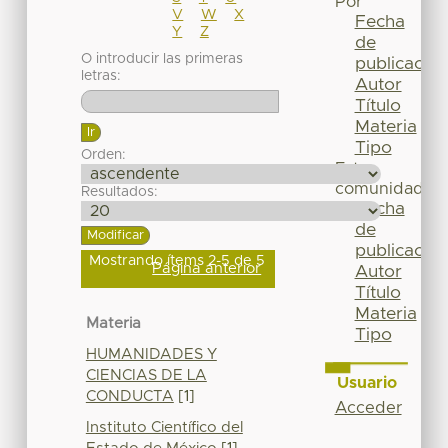
Por
V
W
X
Fecha
Y
Z
de
O introducir las primeras
publicación
letras:
Autor
Título
Materia
Tipo
Orden:
Esta
comunidad
Resultados:
Fecha
de
publicación
Mostrando ítems 2-5 de 5
Página anterior
Autor
Título
Materia
Materia
Tipo
HUMANIDADES Y
CIENCIAS DE LA
Usuario
CONDUCTA
[1]
Acceder
Instituto Científico del