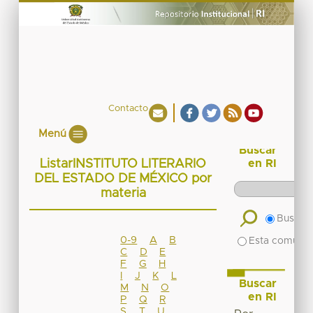
Contacto
Menú
Buscar
ListarINSTITUTO LITERARIO
en RI
DEL ESTADO DE MÉXICO por
materia
Buscar 
0-9
A
B
Esta comuni
C
D
E
F
G
H
I
J
K
L
Buscar
M
N
O
en RI
P
Q
R
S
T
U