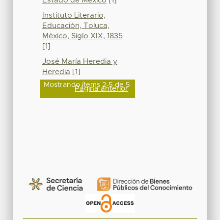
Estado de México
[1]
Instituto Literario,
Educación, Toluca,
México, Siglo XIX, 1835
[1]
José María Heredia y
Heredia
[1]
Mostrando ítems 2-5 de 5
Página anterior