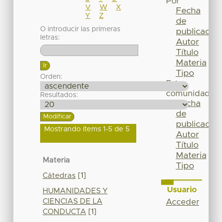
Por
V
W
X
Fecha
Y
Z
de
O introducir las primeras
publicación
letras:
Autor
Título
Materia
Tipo
Orden:
Esta
comunidad
Resultados:
Fecha
de
publicación
Mostrando ítems 1-5 de 5
Autor
Título
Materia
Materia
Tipo
Cátedras
[1]
Usuario
HUMANIDADES Y
CIENCIAS DE LA
Acceder
CONDUCTA
[1]