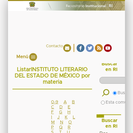
Contacto
Menú
Buscar
ListarINSTITUTO LITERARIO
en RI
DEL ESTADO DE MÉXICO por
materia
Buscar 
0-9
A
B
Esta comuni
C
D
E
F
G
H
I
J
K
L
Buscar
M
N
O
en RI
P
Q
R
S
T
U