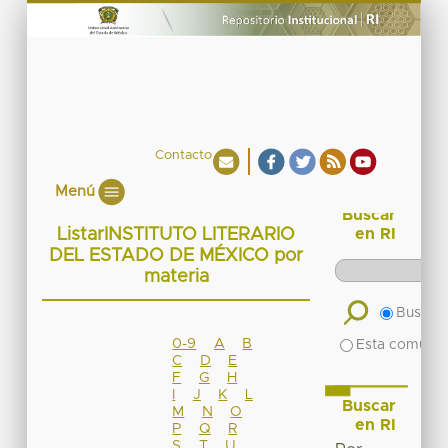
Contacto
Menú
Buscar
ListarINSTITUTO LITERARIO
en RI
DEL ESTADO DE MÉXICO por
materia
Buscar 
0-9
A
B
Esta comuni
C
D
E
F
G
H
I
J
K
L
Buscar
M
N
O
en RI
P
Q
R
S
T
U