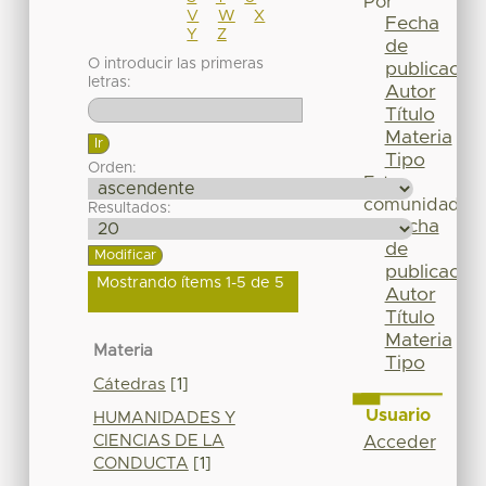
Por
V
W
X
Fecha
Y
Z
de
O introducir las primeras
publicación
letras:
Autor
Título
Materia
Tipo
Orden:
Esta
comunidad
Resultados:
Fecha
de
publicación
Mostrando ítems 1-5 de 5
Autor
Título
Materia
Materia
Tipo
Cátedras
[1]
Usuario
HUMANIDADES Y
CIENCIAS DE LA
Acceder
CONDUCTA
[1]