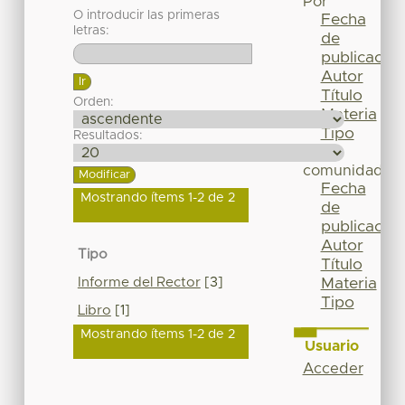
Por
O introducir las primeras
Fecha
letras:
de
publicación
Autor
Título
Orden:
Materia
Tipo
Resultados:
Esta
comunidad
Fecha
Mostrando ítems 1-2 de 2
de
publicación
Autor
Tipo
Título
Informe del Rector
[3]
Materia
Tipo
Libro
[1]
Mostrando ítems 1-2 de 2
Usuario
Acceder