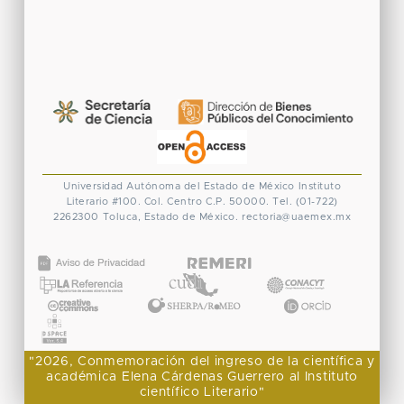
Universidad Autónoma del Estado de México
Instituto
Literario #100. Col. Centro
C.P. 50000. Tel. (01-722)
2262300
Toluca, Estado de México.
rectoria@uaemex.mx
CONACYT
"2026, Conmemoración del ingreso de la científica y
académica Elena Cárdenas Guerrero al Instituto
científico Literario"