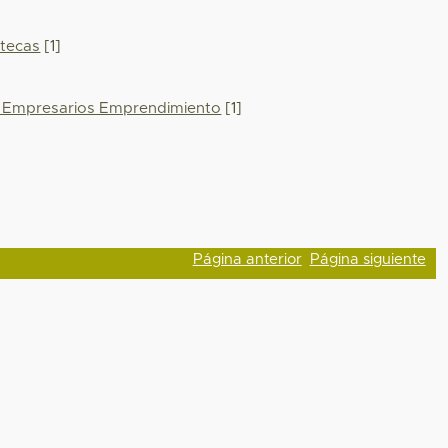
atecas
[1]
l Empresarios Emprendimiento
[1]
Página anterior
Página siguiente