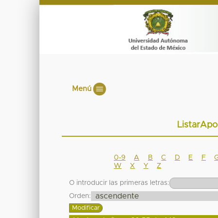
Menú
ListarApo
0-9
A
B
C
D
E
F
W
X
Y
Z
O introducir las primeras letras:
Orden: