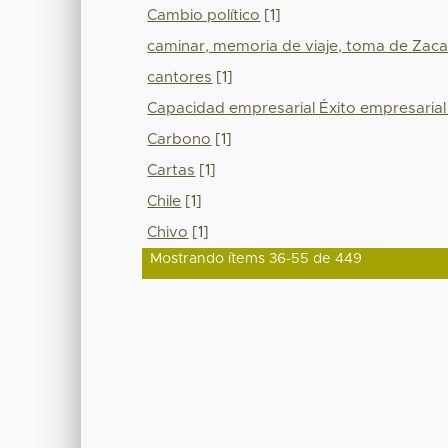
Cambio político
[1]
caminar, memoria de viaje, toma de Zac
cantores
[1]
Capacidad empresarial Éxito empresaria
Carbono
[1]
Cartas
[1]
Chile
[1]
Chivo
[1]
Mostrando ítems 36-55 de 449