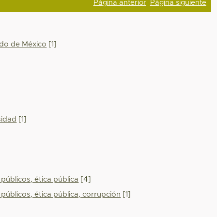
Página anterior
Página siguiente
tado de México
[1]
rsidad
[1]
públicos, ética pública
[4]
públicos, ética pública, corrupción
[1]