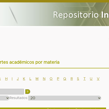
rtes académicos por materia
G
H
I
J
K
L
M
N
O
P
Q
R
S
T
U
V
Resultados: