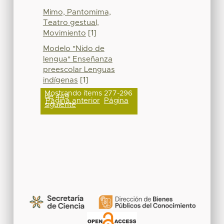
Mimo, Pantomima,
Teatro gestual,
Movimiento
[1]
Modelo "Nido de
lengua" Enseñanza
preescolar Lenguas
indígenas
[1]
Mostrando ítems 277-296
de 449
Página anterior
Página
siguiente