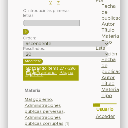
Por
Y
Z
Fecha
O introducir las primeras
de
letras:
publicación
Autor
Título
Materia
Orden:
Tipo
Esta
Resultados:
colección
Fecha
de
Mostrando ítems 277-296
de 449
publicación
Página anterior
Página
siguiente
Autor
Título
Materia
Materia
Tipo
Mal gobierno,
Administraciones
Usuario
públicas perversas,
Acceder
Administraciones
públicas corruptas
[1]