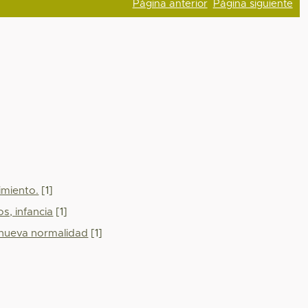
Página anterior
Página siguiente
cimiento.
[1]
os, infancia
[1]
, nueva normalidad
[1]