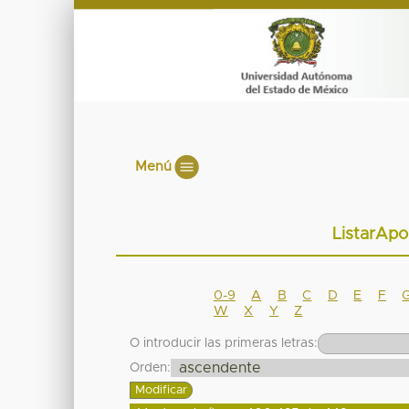
Menú
ListarApo
0-9
A
B
C
D
E
F
W
X
Y
Z
O introducir las primeras letras:
Orden: