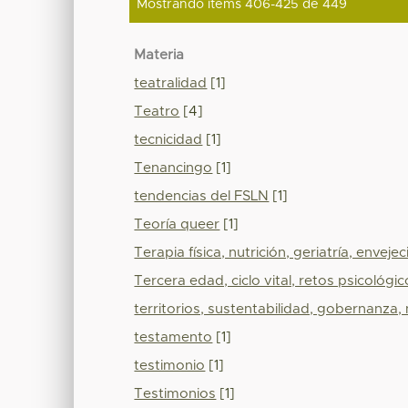
Mostrando ítems 406-425 de 449
Materia
teatralidad
[1]
Teatro
[4]
tecnicidad
[1]
Tenancingo
[1]
tendencias del FSLN
[1]
Teoría queer
[1]
Terapia física, nutrición, geriatría, enveje
Tercera edad, ciclo vital, retos psicológic
territorios, sustentabilidad, gobernanza
testamento
[1]
testimonio
[1]
Testimonios
[1]