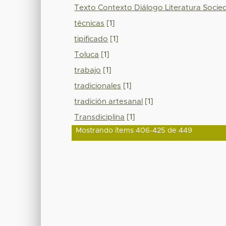
Texto Contexto Diálogo Literatura Socie
técnicas
[1]
tipificado
[1]
Toluca
[1]
trabajo
[1]
tradicionales
[1]
tradición artesanal
[1]
Transdiciplina
[1]
Mostrando ítems 406-425 de 449