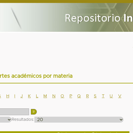
rtes académicos por materia
G
H
I
J
K
L
M
N
O
P
Q
R
S
T
U
V
Resultados: