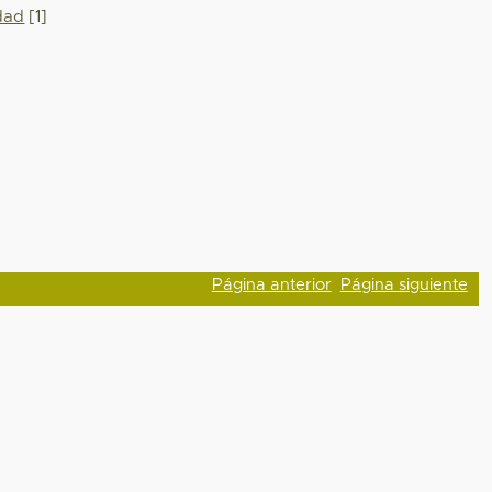
dad
[1]
Página anterior
Página siguiente