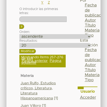
Por
Y
Z
Fecha
O introducir las primeras
de
letras:
publicación
Autor
Título
Materia
Orden:
Tipo
Esta
Resultados:
colección
Fecha
de
Mostrando ítems 257-276
de 449
publicación
Página anterior
Página
siguiente
Autor
Título
Materia
Materia
Tipo
Juan Rulfo, Estudios
críticos, Literatura,
Usuario
Literatura
Acceder
Hispanoamericana
[1]
Juan Villoro
[1]