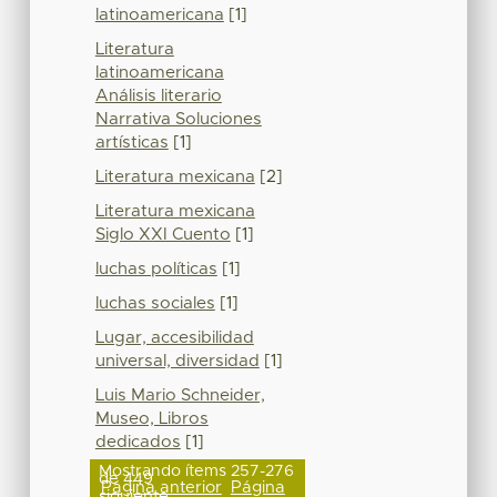
latinoamericana
[1]
Literatura
latinoamericana
Análisis literario
Narrativa Soluciones
artísticas
[1]
Literatura mexicana
[2]
Literatura mexicana
Siglo XXI Cuento
[1]
luchas políticas
[1]
luchas sociales
[1]
Lugar, accesibilidad
universal, diversidad
[1]
Luis Mario Schneider,
Museo, Libros
dedicados
[1]
Mostrando ítems 257-276
de 449
Página anterior
Página
siguiente