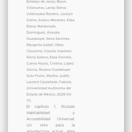
Esteban de Jesús
;
Bravo
Villanueva, Landy Elena
;
Valenzuela Romero, Jocelyn
Dafne
;
Solano Meneses, Eska
Elena
;
Maldonado
Domínguez, Alondra
Guadalupe
;
Sena Sánchez,
Margarita Isabel
;
Vélez
Chavarría, Claudia Gabriela
;
Sierra Solano, Eska Daniela
;
Cueva Hoyos, Cristina
;
López
García, Roxana Guadalupe
;
Soto Flores, Martha Judith
;
Laurent Castañeda, Fabiola
(
Universidad Autónoma del
Estado de México
,
2026-03-
17
)
El capítulo 1, titulado
Habitabilidad y
Accesibilidad Universal:
Un reto para la
arquitectura actual, abre