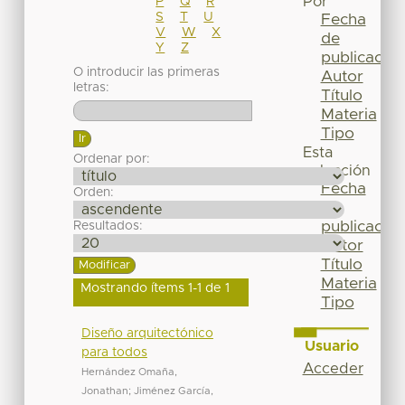
Por
P
Q
R
S
T
U
Fecha
V
W
X
de
Y
Z
publicación
O introducir las primeras
Autor
letras:
Título
Materia
Tipo
Esta
Ordenar por:
colección
Fecha
Orden:
de
publicación
Resultados:
Autor
Título
Materia
Mostrando ítems 1-1 de 1
Tipo
Diseño arquitectónico
Usuario
para todos
Acceder
Hernández Omaña,
Jonathan
;
Jiménez García,