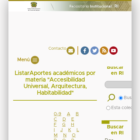
Contacto
Menú
Buscar
ListarAportes académicos por
en RI
materia "Accesibilidad
Universal, Arquitectura,
Habitabilidad"
Buscar 
Esta colecció
0-9
A
B
C
D
E
F
G
H
Buscar
I
J
K
L
en RI
M
N
O