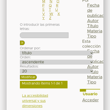
Por
M
N
O
Fecha
P
Q
R
S
T
U
de
V
W
X
publicación
Y
Z
Autor
O introducir las primeras
Título
letras:
Materia
Tipo
Esta
colección
Ordenar por:
Fecha
de
Orden:
publicación
Autor
Resultados:
Título
Materia
Tipo
Mostrando ítems 1-1 de 1
Usuario
La accesibilidad
Acceder
universal y sus
dimensiones