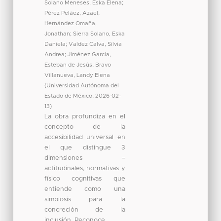
Solano Meneses, Eska Elena
;
Pérez Peláez, Azael
;
Hernández Omaña,
Jonathan
;
Sierra Solano, Eska
Daniela
;
Valdez Calva, Silvia
Andrea
;
Jiménez García,
Esteban de Jesús
;
Bravo
Villanueva, Landy Elena
(
Universidad Autónoma del
Estado de México
,
2026-02-
13
)
La obra profundiza en el
concepto de la
accesibilidad universal en
el que distingue 3
dimensiones –
actitudinales, normativas y
físico cognitivas que
entiende como una
simbiosis para la
concreción de la
inclusión. Reconoce ...