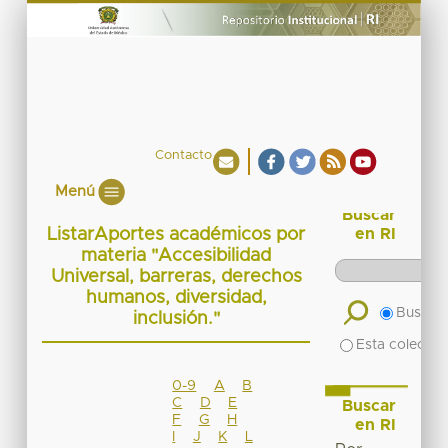
Contacto
Menú
Buscar
ListarAportes académicos por
en RI
materia "Accesibilidad
Universal, barreras, derechos
humanos, diversidad,
Buscar 
inclusión."
Esta colecció
0-9
A
B
C
D
E
Buscar
F
G
H
en RI
I
J
K
L