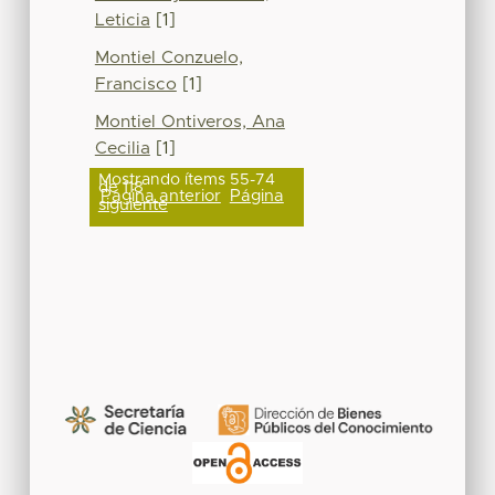
Leticia
[1]
Montiel Conzuelo,
Francisco
[1]
Montiel Ontiveros, Ana
Cecilia
[1]
Mostrando ítems 55-74
de 118
Página anterior
Página
siguiente