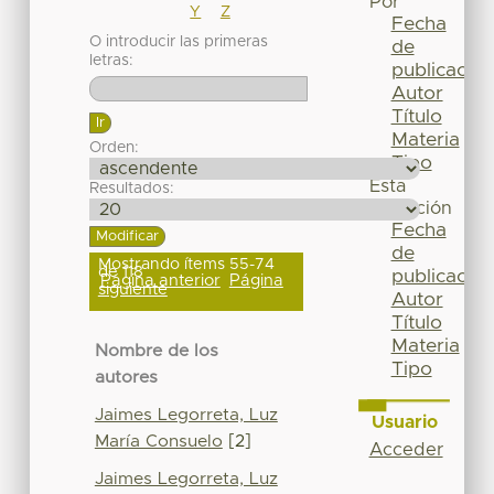
Por
Y
Z
Fecha
O introducir las primeras
de
letras:
publicación
Autor
Título
Materia
Orden:
Tipo
Esta
Resultados:
colección
Fecha
de
Mostrando ítems 55-74
de 118
publicación
Página anterior
Página
siguiente
Autor
Título
Materia
Nombre de los
Tipo
autores
Jaimes Legorreta, Luz
Usuario
María Consuelo
[2]
Acceder
Jaimes Legorreta, Luz