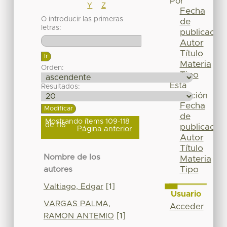
Por
Y
Z
Fecha
O introducir las primeras
de
letras:
publicación
Autor
Título
Materia
Orden:
Tipo
Esta
Resultados:
colección
Fecha
de
Mostrando ítems 109-118
de 118
publicación
Página anterior
Autor
Título
Nombre de los
Materia
Tipo
autores
Valtiago, Edgar
[1]
Usuario
VARGAS PALMA,
Acceder
RAMON ANTEMIO
[1]