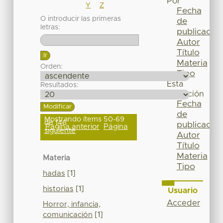
Por
Y
Z
Fecha
O introducir las primeras
de
letras:
publicación
Autor
Título
Materia
Orden:
Tipo
Esta
Resultados:
colección
Fecha
de
Mostrando ítems 50-69
de 146
publicación
Página anterior
Página
siguiente
Autor
Título
Materia
Materia
Tipo
hadas
[1]
historias
[1]
Usuario
Acceder
Horror, infancia,
comunicación
[1]