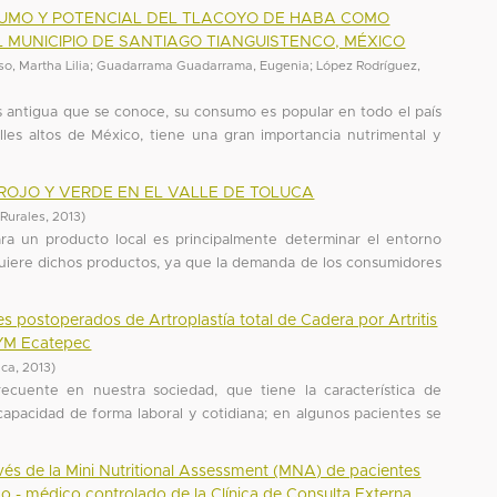
SUMO Y POTENCIAL DEL TLACOYO DE HABA COMO
 MUNICIPIO DE SANTIAGO TIANGUISTENCO, MÉXICO
o, Martha Lilia
;
Guadarrama Guadarrama, Eugenia
;
López Rodríguez,
ás antigua que se conoce, su consumo es popular en todo el país
alles altos de México, tiene una gran importancia nutrimental y
ROJO Y VERDE EN EL VALLE DE TOLUCA
 Rurales
,
2013
)
ara un producto local es principalmente determinar el entorno
uiere dichos productos, ya que la demanda de los consumidores
tes postoperados de Artroplastía total de Cadera por Artritis
MYM Ecatepec
ica
,
2013
)
frecuente en nuestra sociedad, que tiene la característica de
capacidad de forma laboral y cotidiana; en algunos pacientes se
avés de la Mini Nutritional Assessment (MNA) de pacientes
ico - médico controlado de la Clínica de Consulta Externa