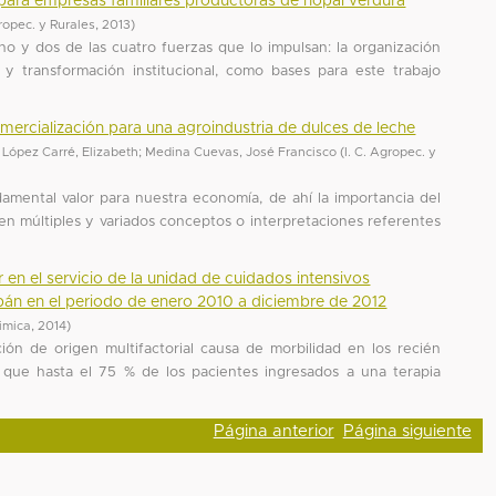
r para empresas familiares productoras de nopal verdura
gropec. y Rurales
,
2013
)
no y dos de las cuatro fuerzas que lo impulsan: la organización
ad y transformación institucional, como bases para este trabajo
ercialización para una agroindustria de dulces de leche
;
López Carré, Elizabeth
;
Medina Cuevas, José Francisco
(
I. C. Agropec. y
amental valor para nuestra economía, de ahí la importancia del
en múltiples y variados conceptos o interpretaciones referentes
en el servicio de la unidad de cuidados intensivos
apán en el periodo de enero 2010 a diciembre de 2012
imica
,
2014
)
ón de origen multifactorial causa de morbilidad en los recién
 que hasta el 75 % de los pacientes ingresados a una terapia
Página anterior
Página siguiente