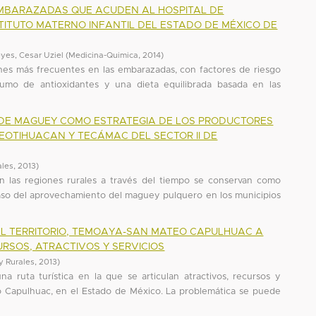
MBARAZADAS QUE ACUDEN AL HOSPITAL DE
STITUTO MATERNO INFANTIL DEL ESTADO DE MÉXICO DE
yes, Cesar Uziel
(
Medicina-Quimica
,
2014
)
nes más frecuentes en las embarazadas, con factores de riesgo
umo de antioxidantes y una dieta equilibrada basada en las
 DE MAGUEY COMO ESTRATEGIA DE LOS PRODUCTORES
TEOTIHUACAN Y TECÁMAC DEL SECTOR II DE
ales
,
2013
)
en las regiones rurales a través del tiempo se conservan como
 caso del aprovechamiento del maguey pulquero en los municipios
 EL TERRITORIO, TEMOAYA-SAN MATEO CAPULHUAC A
URSOS, ATRACTIVOS Y SERVICIOS
 y Rurales
,
2013
)
 ruta turística en la que se articulan atractivos, recursos y
o Capulhuac, en el Estado de México. La problemática se puede