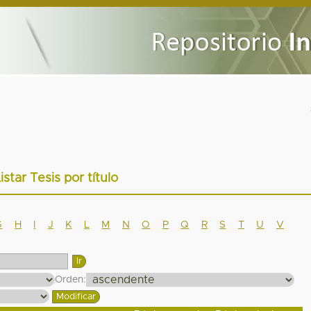
istar Tesis por título
G
H
I
J
K
L
M
N
O
P
Q
R
S
T
U
V
Orden: