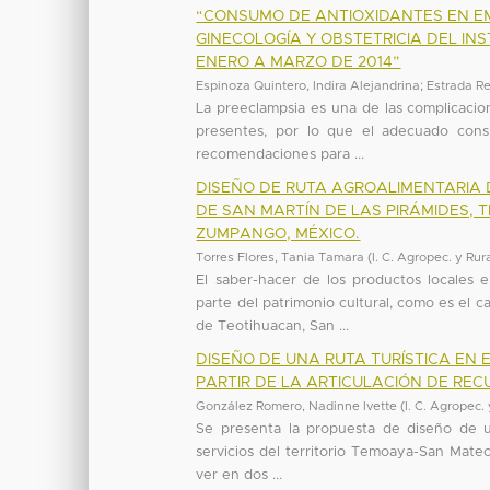
“CONSUMO DE ANTIOXIDANTES EN E
GINECOLOGÍA Y OBSTETRICIA DEL IN
ENERO A MARZO DE 2014”
Espinoza Quintero, Indira Alejandrina
;
Estrada Re
La preeclampsia es una de las complicacio
presentes, por lo que el adecuado cons
recomendaciones para ...
DISEÑO DE RUTA AGROALIMENTARIA
DE SAN MARTÍN DE LAS PIRÁMIDES, 
ZUMPANGO, MÉXICO.
Torres Flores, Tania Tamara
(
I. C. Agropec. y Rur
El saber-hacer de los productos locales 
parte del patrimonio cultural, como es el
de Teotihuacan, San ...
DISEÑO DE UNA RUTA TURÍSTICA EN
PARTIR DE LA ARTICULACIÓN DE REC
González Romero, Nadinne Ivette
(
I. C. Agropec.
Se presenta la propuesta de diseño de una
servicios del territorio Temoaya-San Mate
ver en dos ...