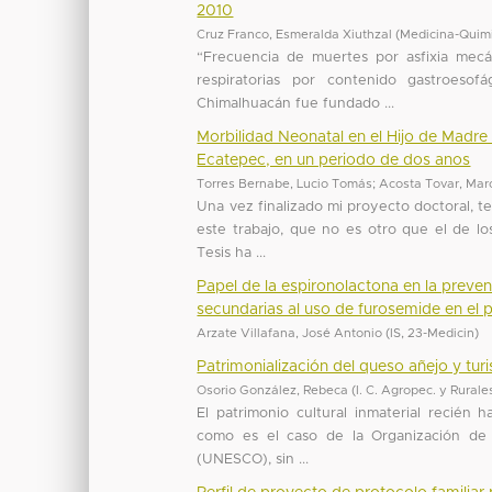
2010
Cruz Franco, Esmeralda Xiuthzal
(
Medicina-Quim
“Frecuencia de muertes por asfixia mecá
respiratorias por contenido gastroeso
Chimalhuacán fue fundado ...
Morbilidad Neonatal en el Hijo de Madr
Ecatepec, en un periodo de dos anos
Torres Bernabe, Lucio Tomás
;
Acosta Tovar, Mar
Una vez finalizado mi proyecto doctoral, t
este trabajo, que no es otro que el de los
Tesis ha ...
Papel de la espironolactona en la preven
secundarias al uso de furosemide en el p
Arzate Villafana, José Antonio
(
IS
,
23-Medicin
)
Patrimonialización del queso añejo y tu
Osorio González, Rebeca
(
I. C. Agropec. y Rurale
El patrimonio cultural inmaterial recién 
como es el caso de la Organización de l
(UNESCO), sin ...