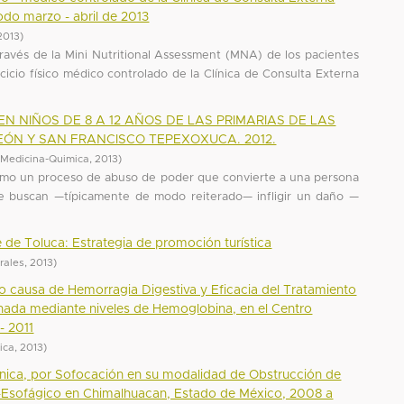
odo marzo - abril de 2013
2013
)
 través de la Mini Nutritional Assessment (MNA) de los pacientes
cicio físico médico controlado de la Clínica de Consulta Externa
N NIÑOS DE 8 A 12 AÑOS DE LAS PRIMARIAS DE LAS
ÓN Y SAN FRANCISCO TEPEXOXUCA. 2012.
(
Medicina-Quimica
,
2013
)
, como un proceso de abuso de poder que convierte a una persona
ue buscan —típicamente de modo reiterado— infligir un daño —
le de Toluca: Estrategia de promoción turística
urales
,
2013
)
 causa de Hemorragia Digestiva y Eficacia del Tratamiento
ada mediante niveles de Hemoglobina, en el Centro
- 2011
ica
,
2013
)
nica, por Sofocación en su modalidad de Obstrucción de
o-Esofágico en Chimalhuacan, Estado de México, 2008 a