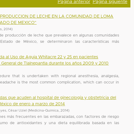
Página anterior
Página siguiente
 PRODUCCION DE LECHE EN LA COMUNIDAD DE LOMA
TADO DE MEXICO”
es
,
2014
)
ma de producción de leche que prevalece en algunas comunidades
Estado de México, se determinaron las características más
ada al Uso de Aguja Whitacre 22 y 25 en pacientes
 General de Tlalnepantla durante los años 2009 y 2010
)
dure that is undertaken with regional anesthesia, analgesia,
 headache is the most common complication, which can occur in
s que acuden al hospital de ginecología y obstetricia del
e México de enero a marzo de 2014
yes, César Uziel
(
Medicina-Quimica
,
2014
)
nes más frecuentes en las embarazadas, con factores de riesgo
umo de antioxidantes y una dieta equilibrada basada en las