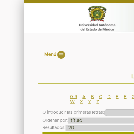
Menú
L
0-9
A
B
C
D
E
F
W
X
Y
Z
O introducir las primeras letras:
Ordenar por:
Resultados: