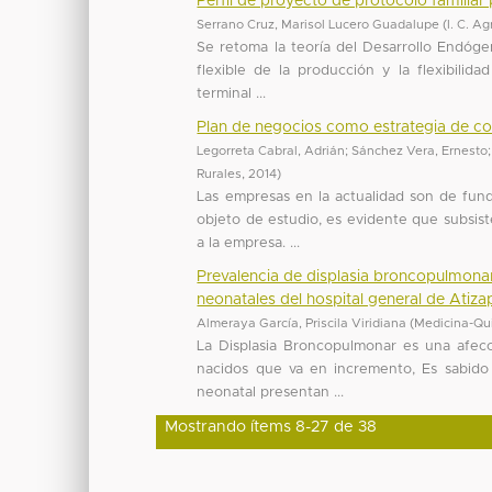
Perfil de proyecto de protocolo familia
Serrano Cruz, Marisol Lucero Guadalupe
(
I. C. A
Se retoma la teoría del Desarrollo Endóge
flexible de la producción y la flexibilid
terminal ...
Plan de negocios como estrategia de com
Legorreta Cabral, Adrián
;
Sánchez Vera, Ernesto
Rurales
,
2014
)
Las empresas en la actualidad son de fund
objeto de estudio, es evidente que subsist
a la empresa. ...
Prevalencia de displasia broncopulmonar 
neonatales del hospital general de Atiz
Almeraya García, Priscila Viridiana
(
Medicina-Qu
La Displasia Broncopulmonar es una afecci
nacidos que va en incremento, Es sabido
neonatal presentan ...
Mostrando ítems 8-27 de 38