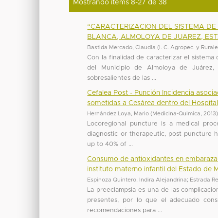
Mostrando ítems 8-27 de 38
“CARACTERIZACION DEL SISTEMA DE
BLANCA, ALMOLOYA DE JUAREZ, ES
Bastida Mercado, Claudia
(
I. C. Agropec. y Rural
Con la finalidad de caracterizar el siste
del Municipio de Almoloya de Juárez, 
sobresalientes de las ...
Cefalea Post - Punción Incidencia asoci
sometidas a Cesárea dentro del Hospital
Hernández Loya, Mario
(
Medicina-Quimica
,
2013
Locoregional puncture is a medical proce
diagnostic or therapeutic, post puncture
up to 40% of ...
Consumo de antioxidantes en embarazada
instituto materno infantil del Estado d
Espinoza Quintero, Indira Alejandrina
;
Estrada Re
La preeclampsia es una de las complicacio
presentes, por lo que el adecuado cons
recomendaciones para ...