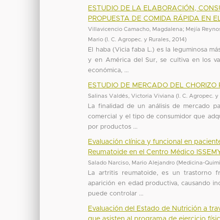
ESTUDIO DE LA ELABORACIÓN, CON
PROPUESTA DE COMIDA RÁPIDA EN EL
Villavicencio Camacho, Magdalena
;
Mejía Reynos
Mario
(
I. C. Agropec. y Rurales
,
2014
)
El haba (Vicia faba L.) es la leguminosa m
y en América del Sur, se cultiva en los v
económica, ...
ESTUDIO DE MERCADO DEL CHORIZO 
Salinas Valdés, Victoria Viviana
(
I. C. Agropec. y
La finalidad de un análisis de mercado p
comercial y el tipo de consumidor que adq
por productos ...
Evaluación clínica y funcional en pacien
Reumatoide en el Centro Médico ISSE
Salado Narciso, Mario Alejandro
(
Medicina-Quim
La artritis reumatoide, es un trastorno 
aparición en edad productiva, causando in
puede controlar ...
Evaluación del Estado de Nutrición a tr
que asisten al programa de ejercicio fís