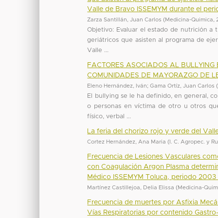
Valle de Bravo ISSEMYM durante el peri
Zarza Santillán, Juan Carlos
(
Medicina-Quimica
,
Objetivo: Evaluar el estado de nutrición a
geriátricos que asisten al programa de ejer
Valle ...
FACTORES ASOCIADOS AL BULLYING E
COMUNIDADES DE MAYORAZGO DE LE
Eleno Hernández, Iván
;
Gama Ortíz, Juan Carlos
El bullying se le ha definido, en general
o personas en víctima de otro u otros q
físico, verbal ...
La feria del chorizo rojo y verde del Val
Cortez Hernández, Ana Maria
(
I. C. Agropec. y R
Frecuencia de Lesiones Vasculares como
con Coagulación Argon Plasma determin
Médico ISSEMYM Toluca, periodo 2003 
Martínez Castillejoa, Delia Elissa
(
Medicina-Quim
Frecuencia de muertes por Asfixia Mecá
Vías Respiratorias por contenido Gastr