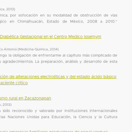
ica
,
2013
)
nica, por sofocación en su modalidad de obstrucción de vías
fágico en Chimalhuacán, Estado de México, 2008 a 2010.”
e Diabética Gestacional en el Centro Medico Issemym
co Antonio
(
Medicina-Quimica
,
2014
)
engo la obligación de enfrentarme al capítulo más complicado de
 agradecimientos. La preparación, análisis y desarrollo de esta
ción de alteraciones electrolíticas y del estado ácido básico
aciente critico
rismo rural en Zacazonapan
s
,
2013
)
ha sido reconocido y valorado por instituciones internacionales
as Naciones Unidas para Educación, la Ciencia y la Cultura