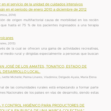
en el servicio de la unidad de cuidados intensivos
apán en el periodo de enero 2010 a diciembre de 2012
imica
,
2014
)
ón de origen multifactorial causa de morbilidad en los recién
 que hasta el 75 % de los pacientes ingresados a una terapia
 volcanes
urales
,
2013
)
avés de la cual se ofrecen una gama de actividades recreativas,
n el medio rural y dirigidas especialmente a personas que buscan
AN JOSÉ DE LOS AMATES, TONATICO, ESTADO DE
L DESARROLLO LOCAL.
 Ivette Michelle
;
Palma Linares, Vladimira
;
Delgado Ayala, María Elena
onal de las comunidades rurales está empezando a formar parte
es Nacionales de los países en vías de desarrollo, siendo estas
 Y CONTROL HIGIÉNICO PARA PRODUCTORES DE
 TOLUCA EN BUSCA DE UNA MARCA COLECTIVA”