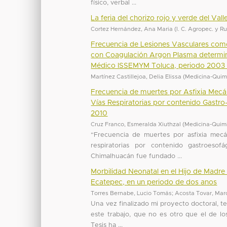
físico, verbal ...
La feria del chorizo rojo y verde del Val
Cortez Hernández, Ana Maria
(
I. C. Agropec. y R
Frecuencia de Lesiones Vasculares como
con Coagulación Argon Plasma determin
Médico ISSEMYM Toluca, periodo 2003 
Martínez Castillejoa, Delia Elissa
(
Medicina-Quim
Frecuencia de muertes por Asfixia Mecá
Vías Respiratorias por contenido Gastr
2010
Cruz Franco, Esmeralda Xiuthzal
(
Medicina-Quim
“Frecuencia de muertes por asfixia mecá
respiratorias por contenido gastroeso
Chimalhuacán fue fundado ...
Morbilidad Neonatal en el Hijo de Madr
Ecatepec, en un periodo de dos anos
Torres Bernabe, Lucio Tomás
;
Acosta Tovar, Mar
Una vez finalizado mi proyecto doctoral, t
este trabajo, que no es otro que el de los
Tesis ha ...