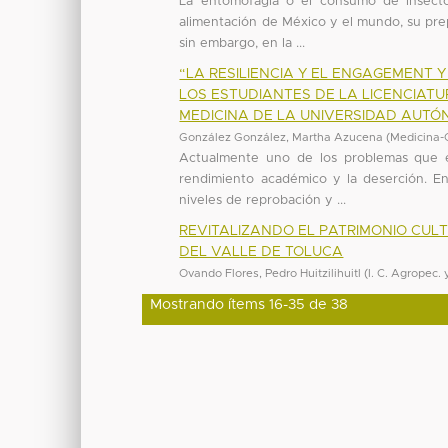
La entomofagia o el consumo de insecto
alimentación de México y el mundo, su pre
sin embargo, en la ...
“LA RESILIENCIA Y EL ENGAGEMENT 
LOS ESTUDIANTES DE LA LICENCIAT
MEDICINA DE LA UNIVERSIDAD AUTÓN
González González, Martha Azucena
(
Medicina-
Actualmente uno de los problemas que enf
rendimiento académico y la deserción. E
niveles de reprobación y ...
REVITALIZANDO EL PATRIMONIO CUL
DEL VALLE DE TOLUCA
Ovando Flores, Pedro Huitzilihuitl
(
I. C. Agropec. 
Mostrando ítems 16-35 de 38