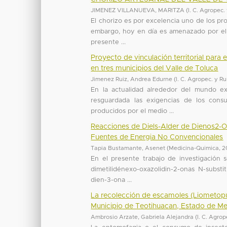
JIMENEZ VILLANUEVA, MARITZA
(
I. C. Agropec.
El chorizo es por excelencia uno de los pro
embargo, hoy en día es amenazado por el s
presente ...
Proyecto de vinculación territorial para
en tres municipios del Valle de Toluca
Jimenez Ruiz, Andrea Edurne
(
I. C. Agropec. y R
En la actualidad alrededor del mundo e
resguardada las exigencias de los consu
producidos por el medio ...
Reacciones de Diels-Alder de Dienos2-O
Fuentes de Energia No Convencionales
Tapia Bustamante, Asenet
(
Medicina-Quimica
,
2
En el presente trabajo de investigación s
dimetilidénexo-oxazolidin-2-onas N-substit
dien-3-ona ...
La recolección de escamoles (Liometop
Municipio de Teotihuacan, Estado de M
Ambrosio Arzate, Gabriela Alejandra
(
I. C. Agrop