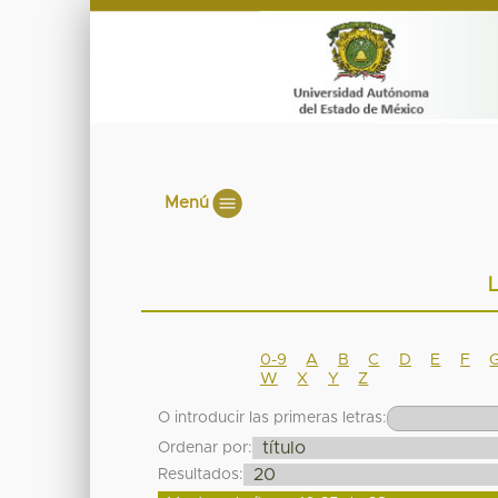
Menú
L
0-9
A
B
C
D
E
F
W
X
Y
Z
O introducir las primeras letras:
Ordenar por:
Resultados: