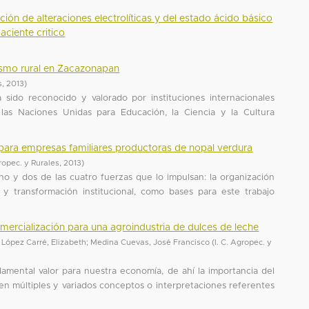
ción de alteraciones electrolíticas y del estado ácido básico
aciente critico
rismo rural en Zacazonapan
s
,
2013
)
ha sido reconocido y valorado por instituciones internacionales
as Naciones Unidas para Educación, la Ciencia y la Cultura
r para empresas familiares productoras de nopal verdura
gropec. y Rurales
,
2013
)
no y dos de las cuatro fuerzas que lo impulsan: la organización
ad y transformación institucional, como bases para este trabajo
ercialización para una agroindustria de dulces de leche
;
López Carré, Elizabeth
;
Medina Cuevas, José Francisco
(
I. C. Agropec. y
amental valor para nuestra economía, de ahí la importancia del
en múltiples y variados conceptos o interpretaciones referentes