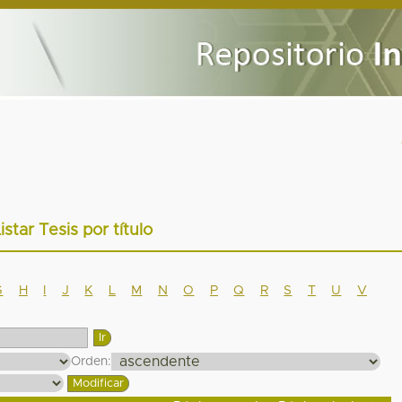
istar Tesis por título
G
H
I
J
K
L
M
N
O
P
Q
R
S
T
U
V
Orden: