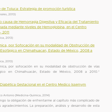
le de Toluca: Estrategia de promoción turística
urales
,
2013
)
 causa de Hemorragia Digestiva y Eficacia del Tratamiento
ada mediante niveles de Hemoglobina, en el Centro
- 2011
ica
,
2013
)
nica, por Sofocación en su modalidad de Obstrucción de
o-Esofágico en Chimalhuacan, Estado de México, 2008 a
ica
,
2013
)
nica, por sofocación en su modalidad de obstrucción de vías
fágico en Chimalhuacán, Estado de México, 2008 a 2010.”
e Diabética Gestacional en el Centro Medico Issemym
co Antonio
(
Medicina-Quimica
,
2014
)
engo la obligación de enfrentarme al capítulo más complicado de
 agradecimientos. La preparación, análisis y desarrollo de esta