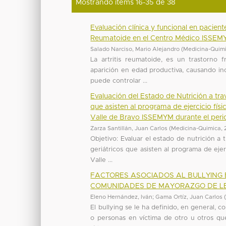
Mostrando ítems 16-35 de 38
Evaluación clínica y funcional en pacien
Reumatoide en el Centro Médico ISSE
Salado Narciso, Mario Alejandro
(
Medicina-Quim
La artritis reumatoide, es un trastorno 
aparición en edad productiva, causando in
puede controlar ...
Evaluación del Estado de Nutrición a tr
que asisten al programa de ejercicio fís
Valle de Bravo ISSEMYM durante el peri
Zarza Santillán, Juan Carlos
(
Medicina-Quimica
,
Objetivo: Evaluar el estado de nutrición a
geriátricos que asisten al programa de ejer
Valle ...
FACTORES ASOCIADOS AL BULLYING E
COMUNIDADES DE MAYORAZGO DE LE
Eleno Hernández, Iván
;
Gama Ortíz, Juan Carlos
El bullying se le ha definido, en general
o personas en víctima de otro u otros q