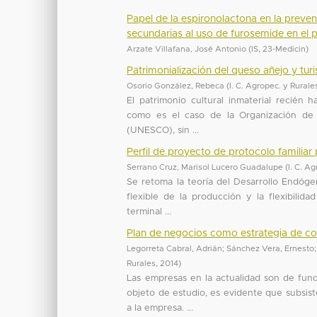
Papel de la espironolactona en la preven
secundarias al uso de furosemide en el p
Arzate Villafana, José Antonio
(
IS
,
23-Medicin
)
Patrimonialización del queso añejo y tu
Osorio González, Rebeca
(
I. C. Agropec. y Rurale
El patrimonio cultural inmaterial recién 
como es el caso de la Organización de l
(UNESCO), sin ...
Perfil de proyecto de protocolo familia
Serrano Cruz, Marisol Lucero Guadalupe
(
I. C. A
Se retoma la teoría del Desarrollo Endóge
flexible de la producción y la flexibilid
terminal ...
Plan de negocios como estrategia de com
Legorreta Cabral, Adrián
;
Sánchez Vera, Ernesto
Rurales
,
2014
)
Las empresas en la actualidad son de fund
objeto de estudio, es evidente que subsist
a la empresa. ...