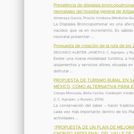
Prevalencia de displasia broncopulmonar 
neonatales del hospital general de Atiz
Almeraya García, Priscila Viridiana
(
Medicina-Qu
La Displasia Broncopulmonar es una afecci
nacidos que va en incremento, Es sabido
neonatal presentan ...
Propuesta de creación de la ruta de los
SEGUNDO ALBITER, JANETH
(
I. C. Agropec. y R
Existe una nueva modalidad turística, a tr
alojamientos y servicios afines, situadas e
disfrutar ...
PROPUESTA DE TURISMO RURAL EN S
MÉXICO, COMO ALTERNATIVA PARA E
Crespo Moncada, Bella Cecilia
;
Valdespín Valdés,
(
I. C. Agropec. y Rurales
,
2014
)
La conservación del saber – hacer tradici
cada vez más importante dentro de los Plan
actividades ...
“PROPUESTA DE UN PLAN DE MEJORA
CHORIZO ARTESANAL DEL VALLE DE