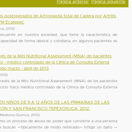
Página anterior
Página siguiente
tes postoperados de Artroplastía total de Cadera por Artritis
MYM Ecatepec
ica
,
2013
)
frecuente en nuestra sociedad, que tiene la característica de
capacidad de forma laboral y cotidiana; en algunos pacientes se
avés de la Mini Nutritional Assessment (MNA) de pacientes
ico - médico controlado de la Clínica de Consulta Externa
odo marzo - abril de 2013
2013
)
 través de la Mini Nutritional Assessment (MNA) de los pacientes
cicio físico médico controlado de la Clínica de Consulta Externa
N NIÑOS DE 8 A 12 AÑOS DE LAS PRIMARIAS DE LAS
ÓN Y SAN FRANCISCO TEPEXOXUCA. 2012.
(
Medicina-Quimica
,
2013
)
, como un proceso de abuso de poder que convierte a una persona
ue buscan —típicamente de modo reiterado— infligir un daño —