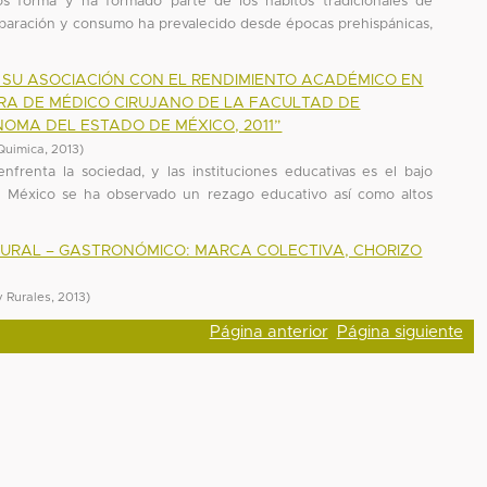
s forma y ha formado parte de los hábitos tradicionales de
paración y consumo ha prevalecido desde épocas prehispánicas,
Y SU ASOCIACIÓN CON EL RENDIMIENTO ACADÉMICO EN
URA DE MÉDICO CIRUJANO DE LA FACULTAD DE
OMA DEL ESTADO DE MÉXICO, 2011”
Quimica
,
2013
)
renta la sociedad, y las instituciones educativas es el bajo
n México se ha observado un rezago educativo así como altos
TURAL – GASTRONÓMICO: MARCA COLECTIVA, CHORIZO
y Rurales
,
2013
)
Página anterior
Página siguiente