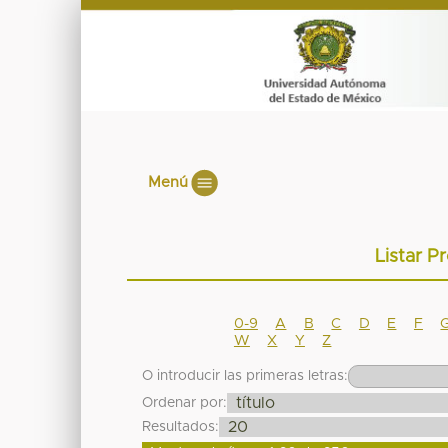
Menú
Listar Pr
0-9
A
B
C
D
E
F
W
X
Y
Z
O introducir las primeras letras:
Ordenar por:
Resultados: