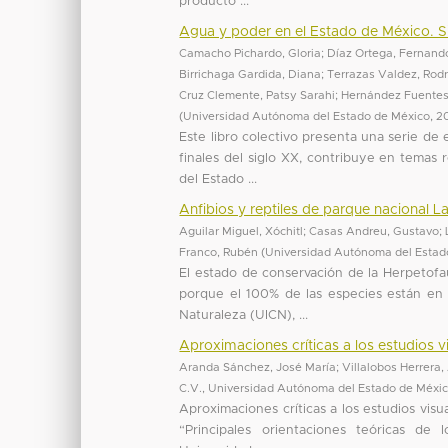
producto ...
Agua y poder en el Estado de México. S
Camacho Pichardo, Gloria
;
Díaz Ortega, Fernand
Birrichaga Gardida, Diana
;
Terrazas Valdez, Rod
Cruz Clemente, Patsy Sarahi
;
Hernández Fuentes,
(
Universidad Autónoma del Estado de México
,
2
Este libro colectivo presenta una serie de
finales del siglo XX, contribuye en temas 
del Estado ...
Anfibios y reptiles de parque nacional
Aguilar Miguel, Xóchitl
;
Casas Andreu, Gustavo
;
Franco, Rubén
(
Universidad Autónoma del Estad
El estado de conservación de la Herpetof
porque el 100% de las especies están en L
Naturaleza (UICN), ...
Aproximaciones críticas a los estudios v
Aranda Sánchez, José María
;
Villalobos Herrera,
C.V., Universidad Autónoma del Estado de Méxi
Aproximaciones críticas a los estudios visu
“Principales orientaciones teóricas de 