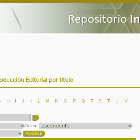
oducción Editorial por título
G
H
I
J
K
L
M
N
O
P
Q
R
S
T
U
V
Orden: