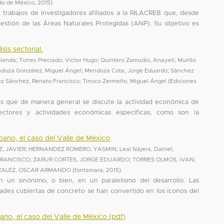
do de México
,
2015
)
 trabajos de investigadores afiliados a la RILACREB que, desde
gestión de las Áreas Naturales Protegidas (ANP). Su objetivo es
is sectorial.
olanda
;
Torres Preciado, Víctor Hugo
;
Quintero Zamudio, Anayeli
;
Murillo
doza González, Miguel Ángel
;
Mendoza Cota, Jorge Eduardo
;
Sánchez
z Sánchez, Renato Francisco
;
Tinoco Zermeño, Miguel Ángel
(
Ediciones
 los que de manera general se discute la actividad económica de
ectores y actividades económicas específicas, como son la
bano, el caso del Valle de México
, JAVIER
;
HERNANDEZ ROMERO, YASMIN
;
Leal Nájera, Daniel
;
FRANCISCO
;
ZARUR CORTES, JORGE EDUARDO
;
TORRES OLMOS, IVAN
;
ZALEZ, OSCAR ARMANDO
(
fontamara
,
2015
)
 un sinónimo, o bien, en un paralelismo del desarrollo. Las
ades cubiertas de concreto se han convertido en los íconos del
bano, el caso del Valle de México (pdf)