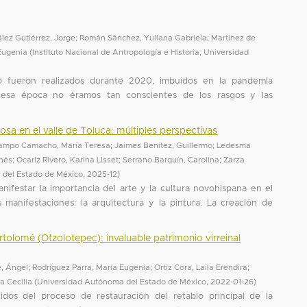
lez Gutiérrez, Jorge
;
Román Sánchez, Yuliana Gabriela
;
Martínez de
Eugenia
(
Instituto Nacional de Antropología e Historia, Universidad
ro fueron realizados durante 2020, imbuidos en la pandemia
 esa época no éramos tan conscientes de los rasgos y las
osa en el valle de Toluca: múltiples perspectivas
ampo Camacho, María Teresa
;
Jaimes Benítez, Guillermo
;
Ledesma
Inés
;
Ocariz Rivero, Karina Lisset
;
Serrano Barquín, Carolina
;
Zarza
 del Estado de México
,
2025-12
)
anifestar la importancia del arte y la cultura novohispana en el
 manifestaciones: la arquitectura y la pintura. La creación de
rtolomé (Otzolotepec): invaluable patrimonio virreinal
, Ángel
;
Rodríguez Parra, María Eugenia
;
Ortiz Cora, Laila Erendira
;
a Cecilia
(
Universidad Autónoma del Estado de México
,
2022-01-26
)
idos del proceso de restauración del retablo principal de la