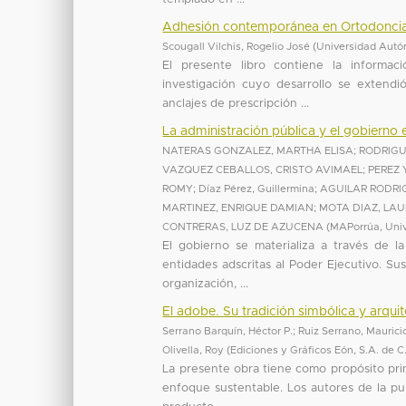
Adhesión contemporánea en Ortodoncia: P
Scougall Vilchis, Rogelio José
(
Universidad Autó
El presente libro contiene la informac
investigación cuyo desarrollo se extend
anclajes de prescripción ...
La administración pública y el gobierno
NATERAS GONZALEZ, MARTHA ELISA
;
RODRIG
VAZQUEZ CEBALLOS, CRISTO AVIMAEL
;
PEREZ
ROMY
;
Díaz Pérez, Guillermina
;
AGUILAR RODRI
MARTINEZ, ENRIQUE DAMIAN
;
MOTA DIAZ, LA
CONTRERAS, LUZ DE AZUCENA
(
MAPorrúa, Uni
El gobierno se materializa a través de 
entidades adscritas al Poder Ejecutivo. Sus
organización, ...
El adobe. Su tradición simbólica y arqui
Serrano Barquín, Héctor P.
;
Ruiz Serrano, Maurici
Olivella, Roy
(
Ediciones y Gráficos Eón, S.A. de 
La presente obra tiene como propósito prin
enfoque sustentable. Los autores de la pu