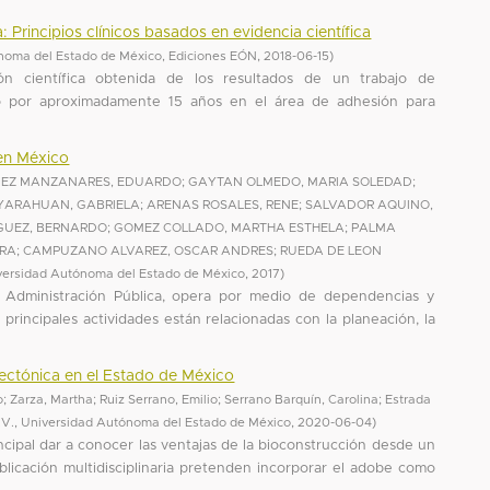
rincipios clínicos basados en evidencia científica
noma del Estado de México, Ediciones EÓN
,
2018-06-15
)
ión científica obtenida de los resultados de un trabajo de
ió por aproximadamente 15 años en el área de adhesión para
 en México
UEZ MANZANARES, EDUARDO
;
GAYTAN OLMEDO, MARIA SOLEDAD
;
 YARAHUAN, GABRIELA
;
ARENAS ROSALES, RENE
;
SALVADOR AQUINO,
GUEZ, BERNARDO
;
GOMEZ COLLADO, MARTHA ESTHELA
;
PALMA
URA
;
CAMPUZANO ALVAREZ, OSCAR ANDRES
;
RUEDA DE LEON
versidad Autónoma del Estado de México
,
2017
)
la Administración Pública, opera por medio de dependencias y
 principales actividades están relacionadas con la planeación, la
tectónica en el Estado de México
o
;
Zarza, Martha
;
Ruiz Serrano, Emilio
;
Serrano Barquín, Carolina
;
Estrada
C.V., Universidad Autónoma del Estado de México
,
2020-06-04
)
cipal dar a conocer las ventajas de la bioconstrucción desde un
blicación multidisciplinaria pretenden incorporar el adobe como