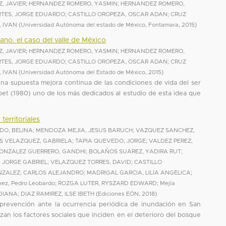
, JAVIER
;
HERNANDEZ ROMERO, YASMIN
;
HERNANDEZ ROMERO,
RTES, JORGE EDUARDO
;
CASTILLO OROPEZA, OSCAR ADAN
;
CRUZ
, IVAN
(
Universidad Autónoma del estado de México, Fontamara
,
2015
)
bano. el caso del valle de México
, JAVIER
;
HERNANDEZ ROMERO, YASMIN
;
HERNANDEZ ROMERO,
RTES, JORGE EDUARDO
;
CASTILLO OROPEZA, OSCAR ADAN
;
CRUZ
, IVAN
(
Universidad Autónoma del Estado de México
,
2015
)
na supuesta mejora continua de las condiciones de vida del ser
et (1980) uno de los más dedicados al estudio de esta idea que
erritoriales
DO, BELINA
;
MENDOZA MEJIA, JESUS BARUCH
;
VAZQUEZ SANCHEZ,
S VELAZQUEZ, GABRIELA
;
TAPIA QUEVEDO, JORGE
;
VALDEZ PEREZ,
ONZALEZ GUERRERO, GANDHI
;
BOLAÑOS SUAREZ, YADIRA RUT
;
 JORGE GABRIEL
;
VELAZQUEZ TORRES, DAVID
;
CASTILLO
NZALEZ, CARLOS ALEJANDRO
;
MADRIGAL GARCIA, LILIA ANGELICA
;
ez, Pedro Leobardo
;
ROZGA LUTER, RYSZARD EDWARD
;
Mejía
IDIANA
;
DIAZ RAMIREZ, ILSE IBETH
(
Ediciones EÓN
,
2018
)
 prevención ante la ocurrencia periódica de inundación en San
an los factores sociales que inciden en el deterioro del bosque