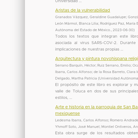
Universidad ...
Aristas de la vulnerabilidad
Granados Vázquez, Geraldine Guadalupe
;
Gonzá
León Mármol, Blanca Lilia
;
Rodríguez Paz, María 
Autónoma del Estado de México.
,
2023-06-30
)
Todos los textos que integran este lib
asociada al virus SARS-COV-2. Durante
implicaciones de nuestras propias ...
Arquitectura y pintura novohispana religi
Serrano Barquín, Héctor
;
Ruiz Serrano, Emilio
;
Oc
Ibarra, Carlos Alfonso
;
de la Rosa Barreto, Clara 
Delgado, Martha Patricia
(
Universidad Autónoma
El propósito de este libro es explorar y m
valle de Toluca en dos de sus principales
estilos, ...
Arte e historia en la parroquia de San Ba
mexiquense
Ledesma Ibarra, Carlos Alfonso
;
Romero Andrade
Yhmoff Soto, José Manuel
;
Montiel Ontiveros, An
Esta obra surge de los resultados obten