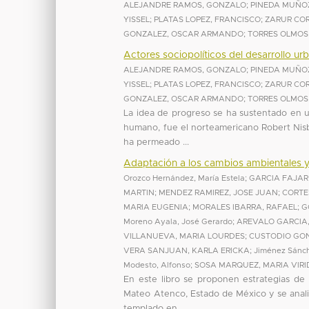
ALEJANDRE RAMOS, GONZALO
;
PINEDA MUÑOZ
YISSEL
;
PLATAS LOPEZ, FRANCISCO
;
ZARUR CO
GONZALEZ, OSCAR ARMANDO
;
TORRES OLMOS
Actores sociopolíticos del desarrollo ur
ALEJANDRE RAMOS, GONZALO
;
PINEDA MUÑOZ
YISSEL
;
PLATAS LOPEZ, FRANCISCO
;
ZARUR CO
GONZALEZ, OSCAR ARMANDO
;
TORRES OLMOS
La idea de progreso se ha sustentado en u
humano, fue el norteamericano Robert Nisb
ha permeado ...
Adaptación a los cambios ambientales y t
Orozco Hernández, María Estela
;
GARCIA FAJAR
MARTIN
;
MENDEZ RAMIREZ, JOSE JUAN
;
CORTE
MARIA EUGENIA
;
MORALES IBARRA, RAFAEL
;
G
Moreno Ayala, José Gerardo
;
AREVALO GARCIA,
VILLANUEVA, MARIA LOURDES
;
CUSTODIO GO
VERA SANJUAN, KARLA ERICKA
;
Jiménez Sánch
Modesto, Alfonso
;
SOSA MARQUEZ, MARIA VIR
En este libro se proponen estrategias de
Mateo Atenco, Estado de México y se analiz
templado en ...