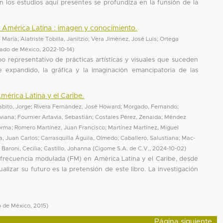
n los estudios aquí presentes se profundiza en la funsión de la
en América Latina : imagen y conocimiento.
 María
;
Alatriste Tobilla, Janitzio
;
Vera Jiménez, José Luis
;
Ortega
tado de México
,
2022-10-14
)
po representativo de prácticas artísticas y visuales que suceden
 expandido, la gráfica y la imaginación emancipatoria de las
América Latina y el Caribe.
abito, Jorge
;
Rivera Fernández, José Howard
;
Morgado, Fernando
;
iviana
;
Fournier Artavia, Sebastián
;
Costales Pérez, Zenaida
;
Méndez
orma
;
Romero Martínez, Juan Francisco
;
Martínez Martínez, Miguel
a, Juan Carlos
;
Carrasquilla Águila, Olmedo
;
Caballero, Salustiana
;
Mac-
;
Baroni, Cecilia
;
Castillo, Johanna
(
Cigome S.A. de C.V.
,
2024-10-02
)
frecuencia modulada (FM) en América Latina y el Caribe, desde
sualizar su futuro es la pretensión de este libro. La investigación
o de México
,
2015
)
Página siguiente