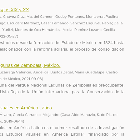
iglos XIX y XX
o
;
Chávez Cruz, Ma. del Carmen
;
Godoy Pontones, Montserrat Paulina
;
rigo
;
Escudero Martínez, César Fernando
;
Sánchez Esquivel, Paola
;
De la
 Yuritzi
;
Montes de Oca Hernández, Acela
;
Ramírez Lozano, Cecilia
022-05-27
)
 estudios desde la formación del Estado de México en 1824 hasta
relacionados con la reforma agraria, el proceso de consolidación
 Lagunas de Zempoala, México.
Lizárraga Valencia, Angélica
;
Bustos Zagal, María Guadalupe
;
Castro
o de México
,
2021-09-03
)
auna del Parque Nacional Lagunas de Zempoala es preocupante,
ista Roja de la Unión Internacional para la Conservación de la
isuales en América Latina
 Álvaro
;
García Carranco, Alejandro
(
Casa Aldo Manuzio, S. de R.L. de
co
,
2019-06-14
)
ales en América Latina es el primer resultado de la Investigación
los Estudios visuales en América Latina”, financiado por la