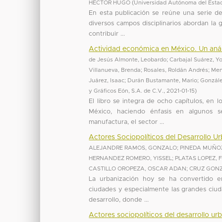
HECTOR HUGO
(
Universidad Autónoma del Esta
En esta publicación se reúne una serie de
diversos campos disciplinarios abordan la 
contribuir ...
Actividad económica en México. Un anális
de Jesús Almonte, Leobardo
;
Carbajal Suárez, Y
Villanueva, Brenda
;
Rosales, Roldán Andrés
;
Men
Juárez, Isaac
;
Durán Bustamante, Mario
;
Gonzále
y Gráficos Eón, S.A. de C.V.
,
2021-01-15
)
El libro se integra de ocho capítulos, en
México, haciendo énfasis en algunos s
manufactura, el sector ...
Actores Sociopolíticos del Desarrollo Ur
ALEJANDRE RAMOS, GONZALO
;
PINEDA MUÑOZ
HERNANDEZ ROMERO, YISSEL
;
PLATAS LOPEZ, 
CASTILLO OROPEZA, OSCAR ADAN
;
CRUZ GON
La urbanización hoy se ha convertido en
ciudades y especialmente las grandes ciud
desarrollo, donde ...
Actores sociopolíticos del desarrollo ur