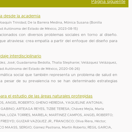
Página siguiente
ica desde la academia
 Joaquín Trinidad
;
De la Barrera Medina, Mónica Susana
(
Bonilla
sidad Autónoma del Estado de México
,
2023-08-15
)
lacionados con diversos problemas sociales en torno al diseño.
 que atraviesa: crea empatía a partir del enfoque del diseño para
aje interdisciplinario
dez, José
;
Guadarrama Bedolla, Thalia Stephanie
;
Velázquez Velázquez,
dad Autónoma del Estado de México
,
2020-06-26
)
blemática social que también representa un problema de salud en
 a pesar de su prevalencia no se han determinado estrategias
a el estudio de las áreas naturales protegidas
OS, ANGEL ROBERTO
;
GHENO HEREDIA, YAQUELINE ANTONIA
;
 GABINO
;
ARTEAGA REYES, TIZBE TERESA
;
Chávez Mejía, María
ANA
;
LOZA TORRES, MARIELA
;
MARTINEZ CAMPOS, ANGEL ROBERTO
;
 FREDYD
;
GUIZAR VAZQUEZ JR., FRANCISCO
;
Oliva Riera, Héctor
;
CO MAASS, SERGIO
;
Gámez Pastrana, Martín Roberto
;
REGIL GARCIA,