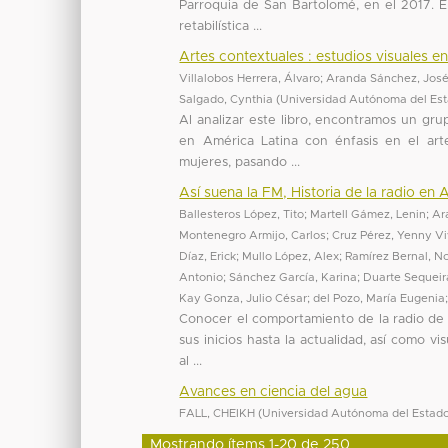
Parroquia de San Bartolomé, en el 2017. E
retabilística ...
Artes contextuales : estudios visuales 
Villalobos Herrera, Álvaro
;
Aranda Sánchez, José
Salgado, Cynthia
(
Universidad Autónoma del Es
Al analizar este libro, encontramos un gru
en América Latina con énfasis en el arte
mujeres, pasando ...
Así suena la FM, Historia de la radio en 
Ballesteros López, Tito
;
Martell Gámez, Lenin
;
Ar
Montenegro Armijo, Carlos
;
Cruz Pérez, Yenny V
Díaz, Erick
;
Mullo López, Alex
;
Ramírez Bernal, N
Antonio
;
Sánchez García, Karina
;
Duarte Sequeir
Kay Gonza, Julio César
;
del Pozo, María Eugenia
Conocer el comportamiento de la radio de 
sus inicios hasta la actualidad, así como vi
al ...
Avances en ciencia del agua
FALL, CHEIKH
(
Universidad Autónoma del Estad
Mostrando ítems 1-20 de 250