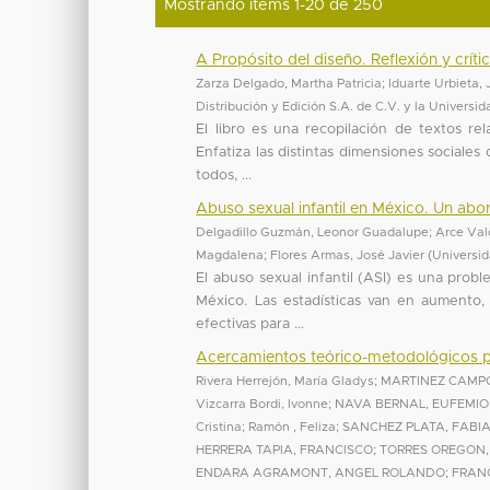
Mostrando ítems 1-20 de 250
A Propósito del diseño. Reflexión y crít
Zarza Delgado, Martha Patricia
;
Iduarte Urbieta,
Distribución y Edición S.A. de C.V. y la Univer
El libro es una recopilación de textos re
Enfatiza las distintas dimensiones sociales
todos, ...
Abuso sexual infantil en México. Un abord
Delgadillo Guzmán, Leonor Guadalupe
;
Arce Val
Magdalena
;
Flores Armas, José Javier
(
Universi
El abuso sexual infantil (ASI) es una pro
México. Las estadísticas van en aumento,
efectivas para ...
Acercamientos teórico-metodológicos par
Rivera Herrejón, María Gladys
;
MARTINEZ CAMP
Vizcarra Bordi, Ivonne
;
NAVA BERNAL, EUFEMIO
Cristina
;
Ramón , Feliza
;
SANCHEZ PLATA, FABI
HERRERA TAPIA, FRANCISCO
;
TORRES OREGON,
ENDARA AGRAMONT, ANGEL ROLANDO
;
FRAN